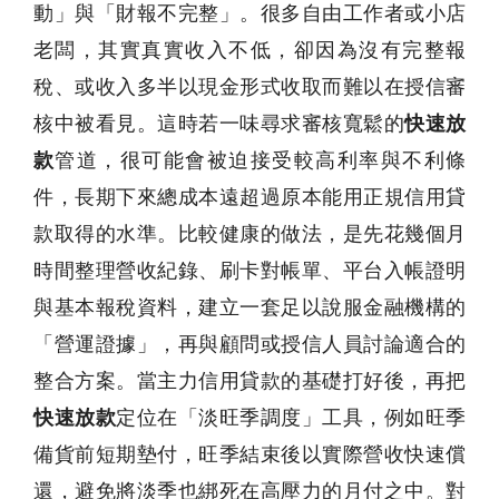
動」與「財報不完整」。很多自由工作者或小店
老闆，其實真實收入不低，卻因為沒有完整報
稅、或收入多半以現金形式收取而難以在授信審
核中被看見。這時若一味尋求審核寬鬆的
快速放
款
管道，很可能會被迫接受較高利率與不利條
件，長期下來總成本遠超過原本能用正規信用貸
款取得的水準。比較健康的做法，是先花幾個月
時間整理營收紀錄、刷卡對帳單、平台入帳證明
與基本報稅資料，建立一套足以說服金融機構的
「營運證據」，再與顧問或授信人員討論適合的
整合方案。當主力信用貸款的基礎打好後，再把
快速放款
定位在「淡旺季調度」工具，例如旺季
備貨前短期墊付，旺季結束後以實際營收快速償
還，避免將淡季也綁死在高壓力的月付之中。對