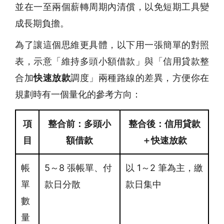
並在一至兩個薪轉周期內清償，以免短期工具變
成長期負擔。
為了讓這個思維更具體，以下用一張簡單的對照
表，示意「維持多頭小額借款」與「信用貸款整
合加
快速放款
調度」兩種路線的差異，方便你在
規劃時有一個量化的參考方向：
項
整合前：多頭小
整合後：信用貸款
目
額借款
＋快速放款
帳
5～8 張帳單、付
以 1～2 筆為主，繳
單
款日分散
款日集中
數
量