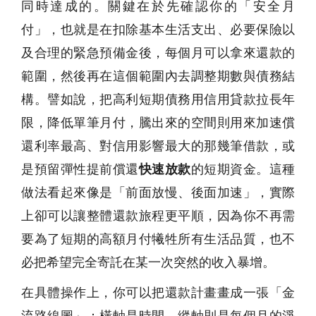
同時達成的。關鍵在於先確認你的「安全月
付」，也就是在扣除基本生活支出、必要保險以
及合理的緊急預備金後，每個月可以拿來還款的
範圍，然後再在這個範圍內去調整期數與債務結
構。譬如說，把高利短期債務用信用貸款拉長年
限，降低單筆月付，騰出來的空間則用來加速償
還利率最高、對信用影響最大的那幾筆借款，或
是預留彈性提前償還
快速放款
的短期資金。這種
做法看起來像是「前面放慢、後面加速」，實際
上卻可以讓整體還款旅程更平順，因為你不再需
要為了短期的高額月付犧牲所有生活品質，也不
必把希望完全寄託在某一次突然的收入暴增。
在具體操作上，你可以把還款計畫畫成一張「金
流路線圖」：橫軸是時間，縱軸則是每個月的淨