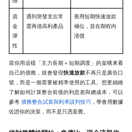
險
資
遇到突發支出常
善用短期快速放款
金
需再借高利產品
補位，並在期程內
彈
清償
性
當你用這樣「主力長期＋短期調度」的架構來看
自己的債務，就會發現
快速放款
不再只是廣告口
號，而是一個需要被精準使用的工具。想更細緻
了解如何計算整合前後的利息差與總成本，可以
參考
債務整合試算與利率談判技巧
，學會用數據
佐證你的決策，而不是只憑直覺。