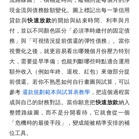
現金流與債務餘額變化。圖上標記出每一筆信用
貸款與
快速放款
的開始與結束時間、利率與月
付，並以不同顏色區分「必須準時繳付的固定債
務」與「可視情況提前償還的彈性債務」。當你
視覺化之後，就更容易看出哪幾個月份壓力特別
大，需要提早準備；也能判斷哪些時點適合運用
額外收入（例如年終、退稅、紅包）來做部分提
前償還。若你不熟悉如何自行畫圖與試算，可以
參考
還款規劃範本與試算表教學
，把這個過程當
成與自己的財務對話。當你願意把
快速放款
納入
整體路線圖，而不是分開看待，它就會從一個
「危機時的最後手段」，變成能被精準安排的補
位工具。