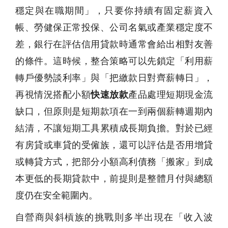
穩定與在職期間」，只要你持續有固定薪資入
帳、勞健保正常投保、公司名氣或產業穩定度不
差，銀行在評估信用貸款時通常會給出相對友善
的條件。這時候，整合策略可以先鎖定「利用薪
轉戶優勢談利率」與「把繳款日對齊薪轉日」，
再視情況搭配小額
快速放款
產品處理短期現金流
缺口，但原則是短期款項在一到兩個薪轉週期內
結清，不讓短期工具累積成長期負擔。對於已經
有房貸或車貸的受僱族，還可以評估是否用增貸
或轉貸方式，把部分小額高利債務「搬家」到成
本更低的長期貸款中，前提則是整體月付與總額
度仍在安全範圍內。
自營商與斜槓族的挑戰則多半出現在「收入波