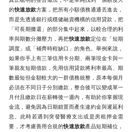
的
快速放款
方案，把所有小額債務通通丟進去，
而是先透過銀行或穩健融資機構的信用貸款，把
「可長期攤還」的部分集中起來，以較合理的利
率與期數分攤壓力，再把
快速放款
定位在「短期
調度」或「補齊時程缺口」的角色。舉例來說，
如果你手上有三筆信用卡分期、兩筆現金卡與一
筆親友短期借款，先用信用貸款將利率最高、期
數最短但金額較大的一群債務統整，原本每個月
必須在不同日子分別繳款，整合後可以變成單一
月付且繳款日在薪轉後一週內，有助於你掌握現
金流，避免因為日期錯置而產生違約金與遲延利
息。此時若遇到突發醫療支出或是房租押金需
要，才考慮善用合規的
快速放款
產品短期補位，