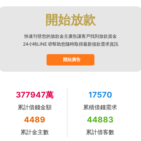
開始放款
快速刊登您的放款金主廣告讓客戶找到放款資金
24小時LINE @幫助您隨時取得最新借款需求資訊
開始廣告
377947萬
17570
累計借錢金額
累積借錢需求
4489
44883
累計金主數
累計借客數