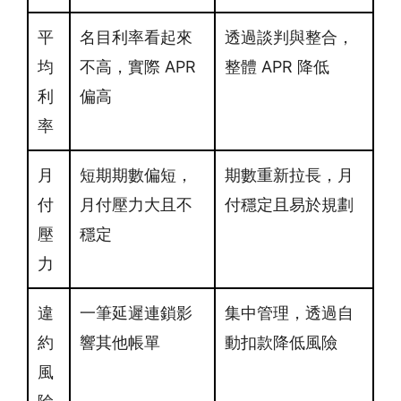
平
名目利率看起來
透過談判與整合，
均
不高，實際 APR
整體 APR 降低
利
偏高
率
月
短期期數偏短，
期數重新拉長，月
付
月付壓力大且不
付穩定且易於規劃
壓
穩定
力
違
一筆延遲連鎖影
集中管理，透過自
約
響其他帳單
動扣款降低風險
風