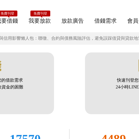
免費刊登
免費刊登
我要借錢
我要放款
放款廣告
借錢需求
會員
現金與信用影響懶人包：聯徵、合約與債務風險評估，避免誤踩借貸與貸款地
錢
您的借款需求
快速刊登您
解決資金的困難
24小時LI
17570
4489