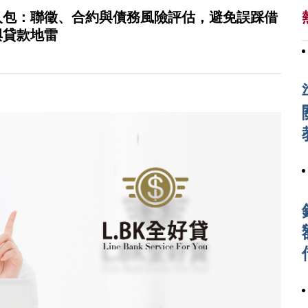
懶人包：聯徵、合約與債務風險評估，避免誤踩借
與貸款地雷