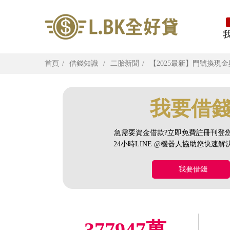
首頁
借錢知識
二胎新聞
【2025最新】門號換
我要借
急需要資金借款?立即免費註冊刊登
24小時LINE @機器人協助您快速
我要借錢
377947萬