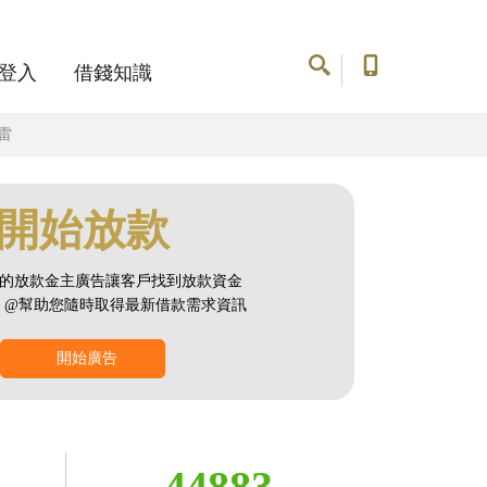
登入
借錢知識
雷
開始放款
的放款金主廣告讓客戶找到放款資金
NE @幫助您隨時取得最新借款需求資訊
開始廣告
44883