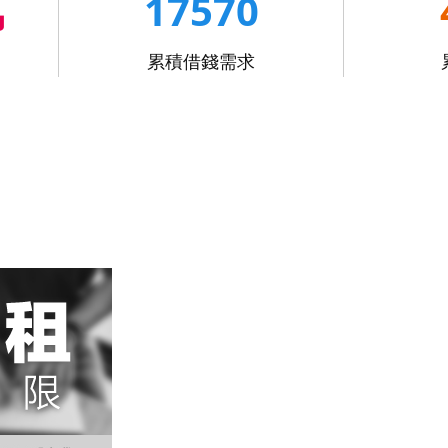
萬
17570
累積借錢需求