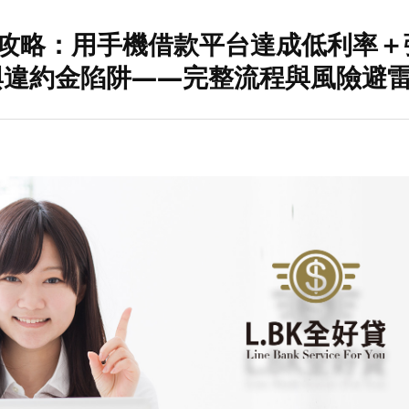
戰攻略：用手機借款平台達成低利率＋
與違約金陷阱——完整流程與風險避