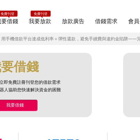
免費刊登
免費刊登
我要借錢
我要放款
放款廣告
借錢需求
會員
略：用手機借款平台達成低利率＋彈性還款，避免手續費與違約金陷阱——
我要借錢
?立即免費註冊刊登您的借款需求
 @機器人協助您快速解決資金的困難
我要借錢