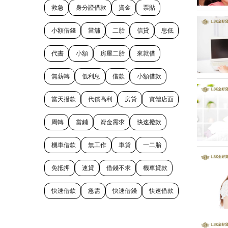
救急
身分證借款
資金
票貼
小額借錢
當舖
二胎
信貸
息低
代書
小額
房屋二胎
來就借
無薪轉
低利息
借款
小額借款
當天撥款
代償高利
房貸
實體店面
周轉
當鋪
資金需求
快速撥款
機車借款
無工作
車貸
一二胎
免抵押
速貸
借錢不求
機車貸款
快速借款
急需
快速借錢
快速借款