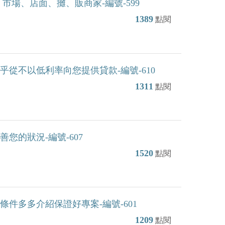
市場、店面、攤、販商家-編號-599
1389
點閱
從不以低利率向您提供貸款-編號-610
1311
點閱
您的狀況-編號-607
1520
點閱
件多多介紹保證好專案-編號-601
1209
點閱