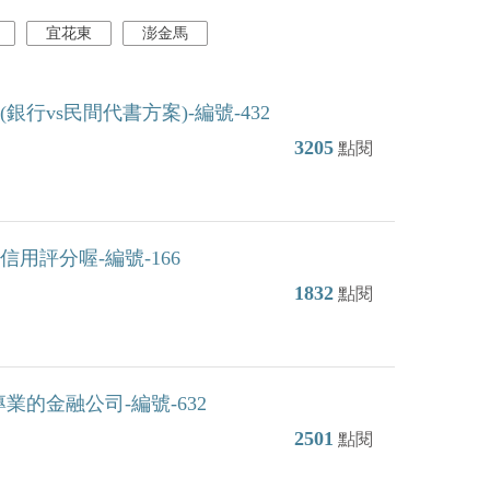
宜花東
澎金馬
行vs民間代書方案)-編號-432
3205
點閱
用評分喔-編號-166
1832
點閱
業的金融公司-編號-632
2501
點閱