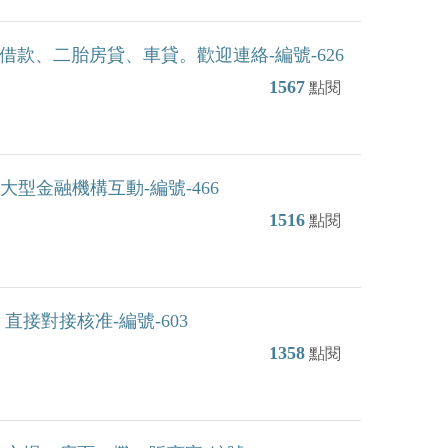
額借款、二胎房貸、車貸。歡迎連絡-編號-626
1567
點閱
型金融機構互動-編號-466
1516
點閱
接對接核准-編號-603
1358
點閱