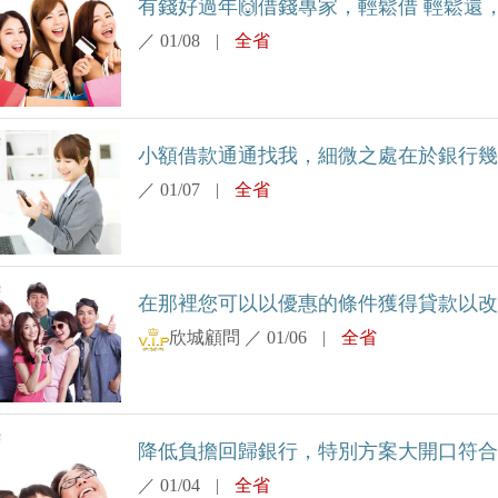
有錢好過年🙌借錢專家，輕鬆借 輕鬆還，
／
01/08
|
全省
小額借款通通找我，細微之處在於銀行幾乎
／
01/07
|
全省
在那裡您可以以優惠的條件獲得貸款以改善
欣城顧問
／
01/06
|
全省
降低負擔回歸銀行，特別方案大開口符合條
／
01/04
|
全省