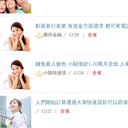
歡迎各行各業 有資金方面需求 都可來電討論
勝祥金融
／
12/28
|
全省
錢免看人臉色 小額借款1-20萬月息低 人來
小額快速借
／
12/24
|
全省
人們開始計算通過大筆快速貸款可以節省多少
／
12/22
|
全省