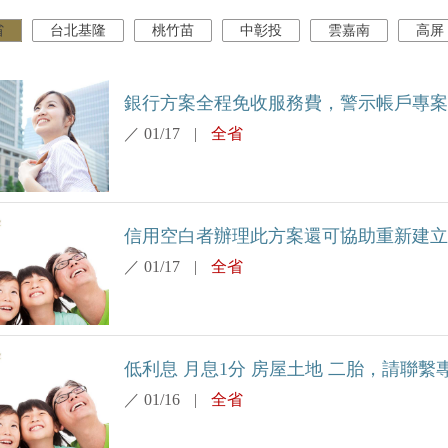
省
台北基隆
桃竹苗
中彰投
雲嘉南
高屏
銀行方案全程免收服務費，警示帳戶專案(銀
／
01/17
|
全省
信用空白者辦理此方案還可協助重新建立信
／
01/17
|
全省
低利息 月息1分 房屋土地 二胎，請聯繫專
／
01/16
|
全省