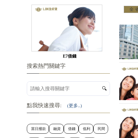
全 
E7借錢
搜索熱門關鍵字
🔍
點我快速搜尋:
(更多..)
當日撥款
融資
借錢
低利
民間