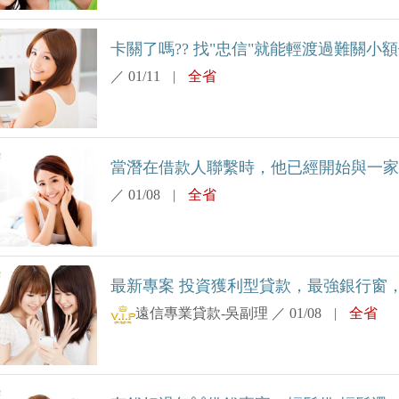
卡關了嗎?? 找"忠信"就能輕渡過難關小
／
01/11
|
全省
當潛在借款人聯繫時，他已經開始與一家大
／
01/08
|
全省
最新專案 投資獲利型貸款，最強銀行窗，直
遠信專業貸款-吳副理
／
01/08
|
全省