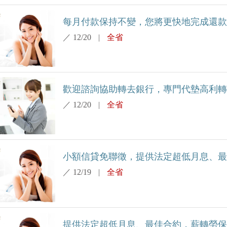
每月付款保持不變，您將更快地完成還款並
／
12/20
|
全省
歡迎諮詢協助轉去銀行，專門代墊高利轉銀
／
12/20
|
全省
小額信貸免聯徵，提供法定超低月息、最佳
／
12/19
|
全省
提供法定超低月息、最佳合約，薪轉勞保，