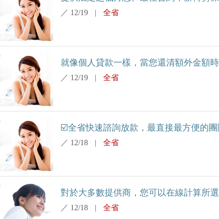
／
12/19
|
全省
就像個人貸款一樣，當您還清額外金額時，
／
12/19
|
全省
☑️全省快速諮詢放款，最直接最方便的團隊
／
12/18
|
全省
對於大多數提供商，您可以在線計算所選貸
／
12/18
|
全省