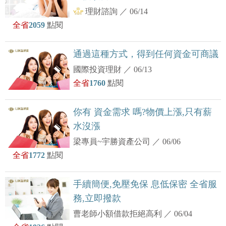
理財諮詢
／
06/14
全省
2059
點閱
通過這種方式，得到任何資金可商議
國際投資理財
／
06/13
全省
1760
點閱
你有 資金需求 嗎?物價上漲,只有薪
水沒漲
梁專員~宇勝資產公司
／
06/06
全省
1772
點閱
手續簡便,免壓免保 息低保密 全省服
務,立即撥款
曹老師小額借款拒絕高利
／
06/04