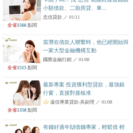
小額借款、二胎房貸、車...
忠信貸款
／
01/11
全省
1566
點閱
當潛在借款人聯繫時，他已經開始與
一家大型金融機構互動
國際金融行銷
／
01/08
全省
1515
點閱
最新專案 投資獲利型貸款，最強銀
行窗，直接對接核准
遠信專業貸款-吳副理
／
01/08
全省
1358
點閱
有錢好過年🙌借錢專家，輕鬆借 輕