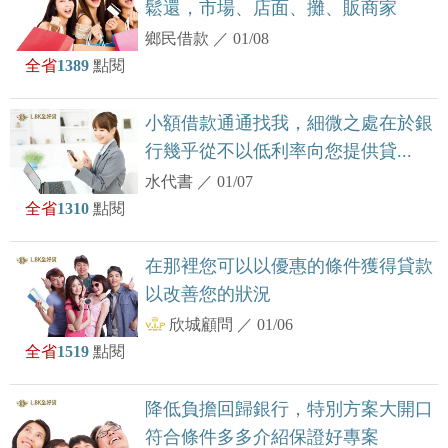
鬆還，市場、店面、攤、販商家
鄉民借款
／
01/08
全省
1389
點閱
小額借款通通找我，細微之處在於銀
行幾乎從不以低利率向您提供貸...
水代書
／
01/07
全省
1310
點閱
在那裡您可以以優惠的條件獲得貸款
以改善您的狀況
欣城顧問
／
01/06
全省
1519
點閱
降低負擔回歸銀行，特別方案大開口
符合條件多多介紹保證好專案