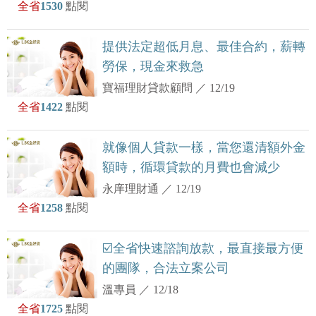
全省
1530
點閱
提供法定超低月息、最佳合約，薪轉
勞保，現金來救急
寶福理財貸款顧問
／
12/19
全省
1422
點閱
就像個人貸款一樣，當您還清額外金
額時，循環貸款的月費也會減少
永庠理財通
／
12/19
全省
1258
點閱
☑️全省快速諮詢放款，最直接最方便
的團隊，合法立案公司
溫專員
／
12/18
全省
1725
點閱