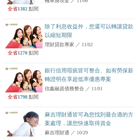
機車換現金
／
11/06
全省
1382
點閱
除了利息收益外，您還可以轉讓貸款
以縮短期限
理財貸款專家
／
11/02
全省
1270
點閱
銀行信用瑕疵皆可整合、如有勞保薪
轉證明在享超低率優惠專案
信鑫融資債務整合
／
11/01
全省
1798
點閱
麻吉理財通皆可為您找到最合適的方
案處理，讓您快速取得資金
麻吉理財通
／
10/29