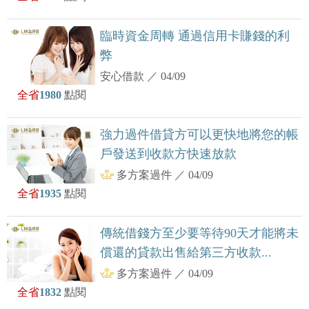
臨時資金周轉 通過信用卡賺錢的利
弊
安心借款
／
04/09
全省
1980
點閱
強力過件借貸方可以更快地將您的帳
戶發送到收款方快速放款
多方案過件
／
04/09
全省
1935
點閱
傳統借錢方至少要等待90天才能將未
償還的貸款出售給第三方收款...
多方案過件
／
04/09
全省
1832
點閱