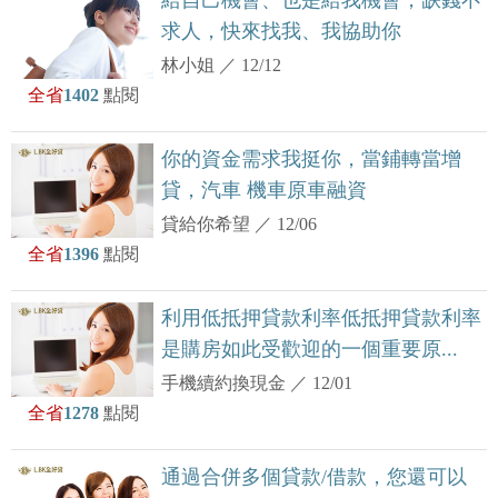
給自己機會、也是給我機會，缺錢不
求人，快來找我、我協助你
林小姐
／
12/12
全省
1402
點閱
你的資金需求我挺你，當鋪轉當增
貸，汽車 機車原車融資
貸給你希望
／
12/06
全省
1396
點閱
利用低抵押貸款利率低抵押貸款利率
是購房如此受歡迎的一個重要原...
手機續約換現金
／
12/01
全省
1278
點閱
通過合併多個貸款/借款，您還可以