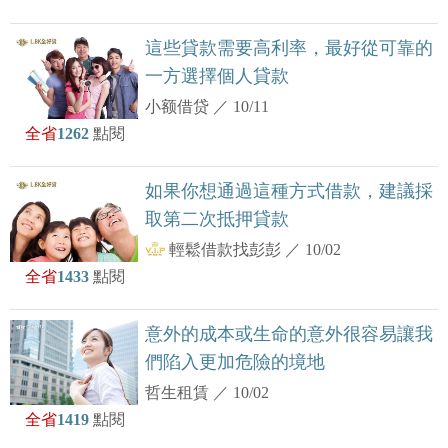
這些貸款需要高利率，最好從可靠的
一方選擇個人貸款
小额借贷
／
10/11
全省
1262
點閱
如果你想通過這種方式借款，建議採
取第二次抵押貸款
輕鬆借款找彭彭
／
10/02
全省
1433
點閱
意外的成本或生命的意外很容易讓我
們陷入更加危險的境地
哲生租賃
／
10/02
全省
1419
點閱