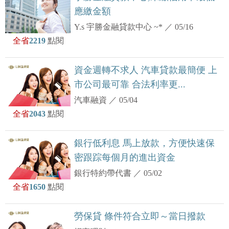
應繳金額
Y.s 宇勝金融貸款中心 ~*
／
05/16
全省
2219
點閱
資金週轉不求人 汽車貸款最簡便 上
市公司最可靠 合法利率更...
汽車融資
／
05/04
全省
2043
點閱
銀行低利息 馬上放款，方便快速保
密跟踪每個月的進出資金
銀行特約帶代書
／
05/02
全省
1650
點閱
勞保貸 條件符合立即～當日撥款