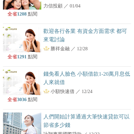
力信投顧
／
01/04
全省
1208
點閱
歡迎各行各業 有資金方面需求 都可
來電討論
勝祥金融
／
12/28
全省
1291
點閱
錢免看人臉色 小額借款1-20萬月息低
人來就借
小額快速借
／
12/24
全省
3036
點閱
人們開始計算通過大筆快速貸款可以
節省多少錢