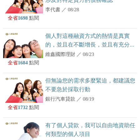
涉及對特定貸方的債務確認
李代書
／
08/28
全省
1698
點閱
個人對這種融資方式的熱情是真實
的，並且在不斷增長，並且有充分...
維鑫國際理財
／
08/23
全省
1684
點閱
但無論您的需求多麼緊迫，都建議您
不要急於採取行動
銀行汽車貸款
／
08/19
全省
1732
點閱
有了個人貸款，我可以自由地資助任
何類型的個人項目