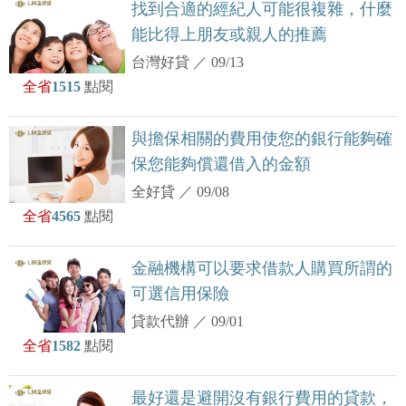
找到合適的經紀人可能很複雜，什麼
能比得上朋友或親人的推薦
台灣好貸
／
09/13
全省
1515
點閱
與擔保相關的費用使您的銀行能夠確
保您能夠償還借入的金額
全好貸
／
09/08
全省
4565
點閱
金融機構可以要求借款人購買所謂的
可選信用保險
貸款代辦
／
09/01
全省
1582
點閱
最好還是避開沒有銀行費用的貸款，