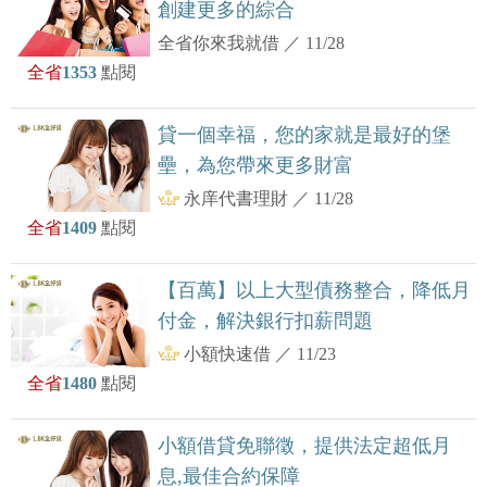
創建更多的綜合
全省你來我就借
／
11/28
全省
1353
點閱
貸一個幸福，您的家就是最好的堡
壘，為您帶來更多財富
永庠代書理財
／
11/28
全省
1409
點閱
【百萬】以上大型債務整合，降低月
付金，解決銀行扣薪問題
小額快速借
／
11/23
全省
1480
點閱
小額借貸免聯徵，提供法定超低月
息,最佳合約保障