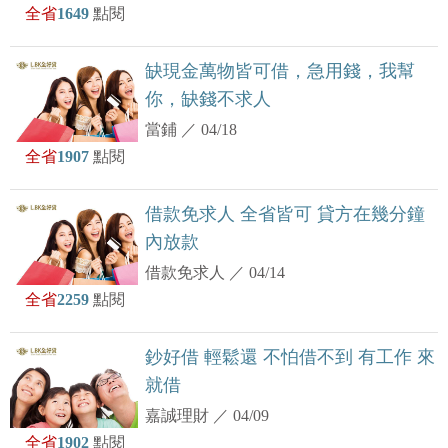
全省
1649
點閱
缺現金萬物皆可借，急用錢，我幫
你，缺錢不求人
當鋪
／
04/18
全省
1907
點閱
借款免求人 全省皆可 貸方在幾分鐘
內放款
借款免求人
／
04/14
全省
2259
點閱
鈔好借 輕鬆還 不怕借不到 有工作 來
就借
嘉誠理財
／
04/09
全省
1902
點閱