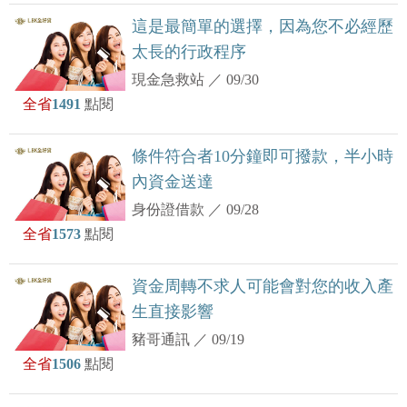
這是最簡單的選擇，因為您不必經歷
太長的行政程序
現金急救站
／
09/30
全省
1491
點閱
條件符合者10分鐘即可撥款，半小時
內資金送達
身份證借款
／
09/28
全省
1573
點閱
資金周轉不求人可能會對您的收入產
生直接影響
豬哥通訊
／
09/19
全省
1506
點閱