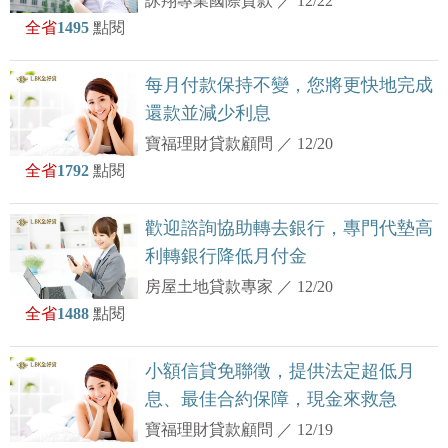
詠翔專業國際貸款
／
12/22
全省
1495
點閱
每月付款保持不變，您將更快地完成
還款並減少利息
寶福理財貸款顧問
／
12/20
全省
1792
點閱
歡迎諮詢協助轉去銀行，專門代墊高
利轉銀行降低月付金
房屋土地貸款專家
／
12/20
全省
1488
點閱
小額信貸免聯徵，提供法定超低月
息、最佳合約保障，現金來救急
寶福理財貸款顧問
／
12/19