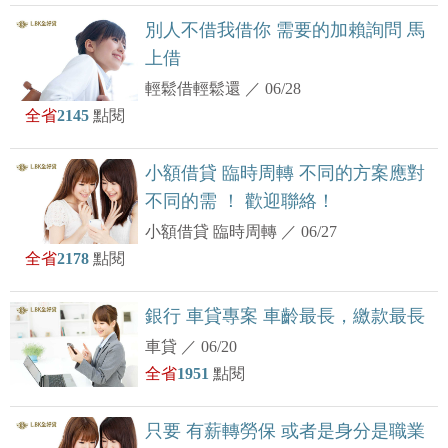
別人不借我借你 需要的加賴詢問 馬
上借
輕鬆借輕鬆還
／
06/28
全省
2145
點閱
小額借貸 臨時周轉 不同的方案應對
不同的需 ！ 歡迎聯絡！
小額借貸 臨時周轉
／
06/27
全省
2178
點閱
銀行 車貸專案 車齡最長，繳款最長
車貸
／
06/20
全省
1951
點閱
只要 有薪轉勞保 或者是身分是職業