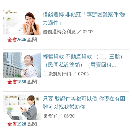
借錢週轉 非錢莊「專辦困難案件/強
力過件」
借錢週轉免利息
／
07/07
全省
2646
點閱
輕鬆貸款 不動產貸款 （二、三胎）
（民間私設塗銷）（買賣回租...
宇勝創意行銷
／
07/03
全省
1858
點閱
只要 雙證件等都可以借 你現在有困
難可以找我幫助你
陳彥宇
／
06/30
全省
1928
點閱