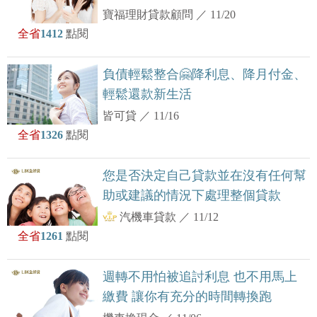
寶福理財貸款顧問
／
11/20
全省
1412
點閱
負債輕鬆整合🤗降利息、降月付金、
輕鬆還款新生活
皆可貸
／
11/16
全省
1326
點閱
您是否決定自己貸款並在沒有任何幫
助或建議的情況下處理整個貸款
汽機車貸款
／
11/12
全省
1261
點閱
週轉不用怕被追討利息 也不用馬上
繳費 讓你有充分的時間轉換跑