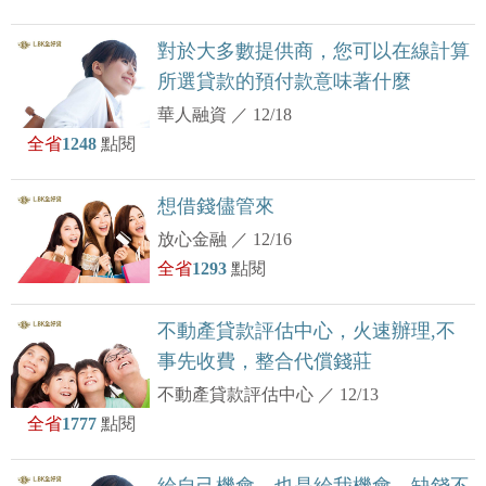
對於大多數提供商，您可以在線計算
所選貸款的預付款意味著什麼
華人融資
／
12/18
全省
1248
點閱
想借錢儘管來
放心金融
／
12/16
全省
1293
點閱
不動產貸款評估中心，火速辦理,不
事先收費，整合代償錢莊
不動產貸款評估中心
／
12/13
全省
1777
點閱