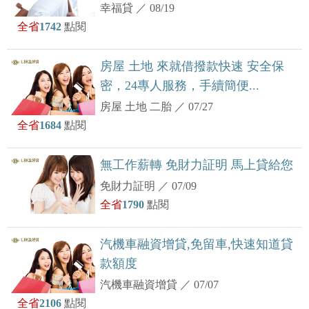
幸福貸
／
08/19
全省
1742
點閱
房屋 土地 來就借撥款快速 安全保
密，24專人服務，手續簡便...
房屋 土地 二胎
／
07/27
全省
1684
點閱
無工作薪轉 免財力証明 馬上貸給您
免財力証明
／
07/09
全省
1790
點閱
汽機車融資增貸,免留車,快速知道貸
款額度
汽機車融資增貸
／
07/07
全省
2106
點閱