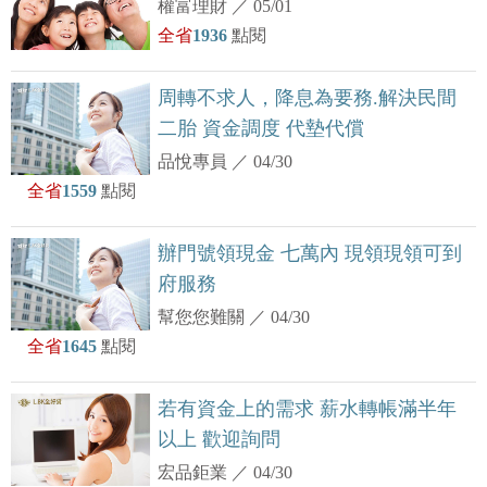
權富理財
／
05/01
全省
1936
點閱
周轉不求人，降息為要務.解決民間
二胎 資金調度 代墊代償
品悅專員
／
04/30
全省
1559
點閱
辦門號領現金 七萬內 現領現領可到
府服務
幫您您難關
／
04/30
全省
1645
點閱
若有資金上的需求 薪水轉帳滿半年
以上 歡迎詢問
宏品鉅業
／
04/30