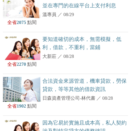
並在專門的在線平台上支付利息
溫專員
／
08/29
全省
2075
點閱
要知道確切的成本，無需模擬，低
利，借款，不重利，當鋪
大新莊
／
08/28
全省
2270
點閱
合法資金來源管道，機車貸款，勞保
貸款，等等其他的借款資訊
日森資產管理公司-林代書
／
08/28
全省
1902
點閱
因為它易於實施且成本高，私人契約