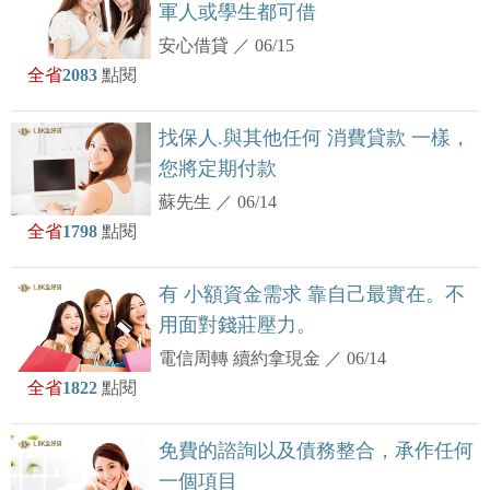
軍人或學生都可借
安心借貸
／
06/15
全省
2083
點閱
找保人.與其他任何 消費貸款 一樣，
您將定期付款
蘇先生
／
06/14
全省
1798
點閱
有 小額資金需求 靠自己最實在。不
用面對錢莊壓力。
電信周轉 續約拿現金
／
06/14
全省
1822
點閱
免費的諮詢以及債務整合，承作任何
一個項目