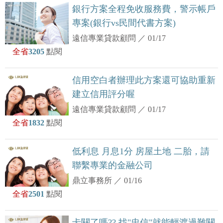
銀行方案全程免收服務費，警示帳戶
專案(銀行vs民間代書方案)
遠信專業貸款顧問
／
01/17
全省
3205
點閱
信用空白者辦理此方案還可協助重新
建立信用評分喔
遠信專業貸款顧問
／
01/17
全省
1832
點閱
低利息 月息1分 房屋土地 二胎，請
聯繫專業的金融公司
鼎立事務所
／
01/16
全省
2501
點閱
卡關了嗎?? 找"忠信"就能輕渡過難關