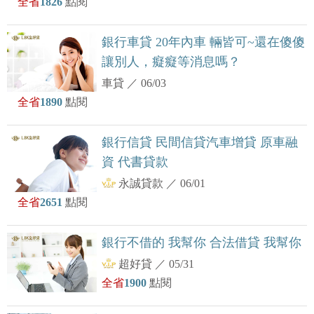
全省
1826
點閱
銀行車貸 20年內車 輛皆可~還在傻傻
讓別人，癡癡等消息嗎？
車貸
／
06/03
全省
1890
點閱
銀行信貸 民間信貸汽車增貸 原車融
資 代書貸款
永誠貸款
／
06/01
全省
2651
點閱
銀行不借的 我幫你 合法借貸 我幫你
超好貸
／
05/31
全省
1900
點閱