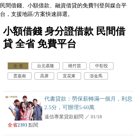
民間借錢、小額借款、融資借貸的免費刊登與媒合平
台，支援地區/方案快速篩選。
小額借錢 身分證借款 民間借
貸 全省 免費平台
全 省
台北基隆
桃竹苗
中彰投
雲嘉南
高屏
宜花東
澎金馬
代書貸款：勞保薪轉滿一個月，利息
2.5分，可辦理5-60萬
遠信專業貸款顧問
／
01/18
全省
2393
點閱