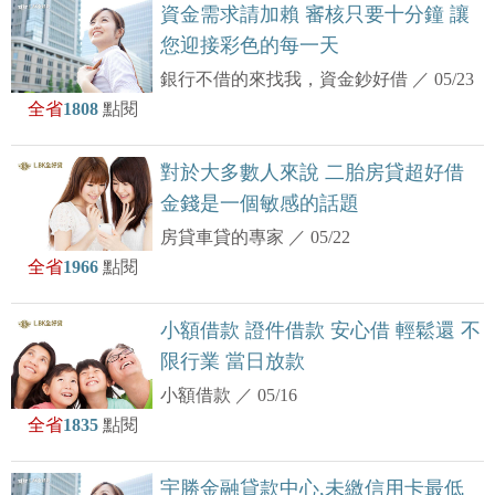
資金需求請加賴 審核只要十分鐘 讓
您迎接彩色的每一天
銀行不借的來找我，資金鈔好借
／
05/23
全省
1808
點閱
對於大多數人來說 二胎房貸超好借
金錢是一個敏感的話題
房貸車貸的專家
／
05/22
全省
1966
點閱
小額借款 證件借款 安心借 輕鬆還 不
限行業 當日放款
小額借款
／
05/16
全省
1835
點閱
宇勝金融貸款中心,未繳信用卡最低