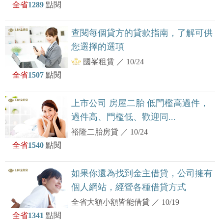
全省
1289
點閱
查閱每個貸方的貸款指南，了解可供
您選擇的選項
國峯租賃
／
10/24
全省
1507
點閱
上市公司 房屋二胎 低門檻高過件，
過件高、門檻低、歡迎同...
裕隆二胎房貸
／
10/24
全省
1540
點閱
如果你還為找到金主借貸，公司擁有
個人網站，經營各種借貸方式
全省大額小額皆能借貸
／
10/19
全省
1341
點閱