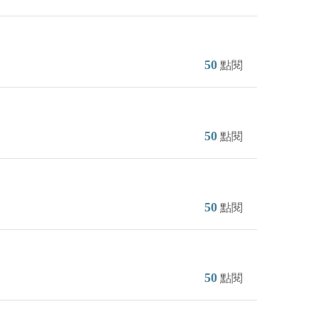
50
點閱
50
點閱
50
點閱
50
點閱