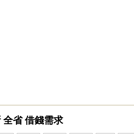
 全省 借錢需求