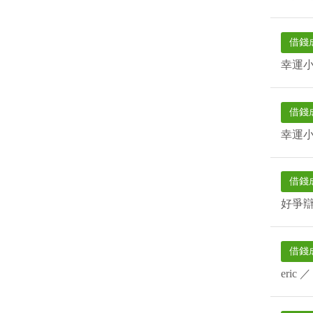
借錢
幸運
借錢
幸運
借錢
好爭
借錢
eric