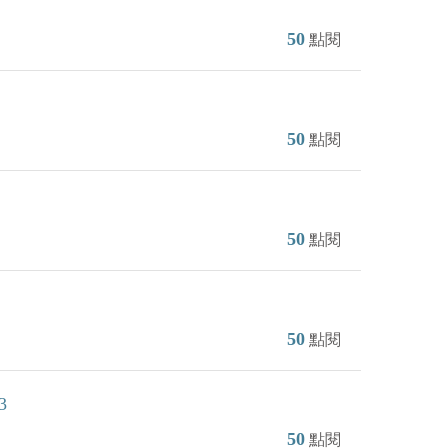
50
點閱
50
點閱
50
點閱
50
點閱
3
50
點閱