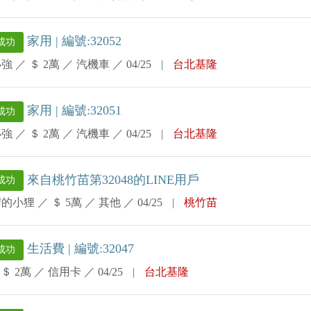
家用 | 編號:32052
成功
小強
／
＄ 2萬
／
汽機車
／
04/25
|
台北基隆
家用 | 編號:32051
成功
小強
／
＄ 2萬
／
汽機車
／
04/25
|
台北基隆
來自桃竹苗第32048的LINE用戶
成功
辯的小狸
／
＄ 5萬
／
其他
／
04/25
|
桃竹苗
生活費 | 編號:32047
成功
／
＄ 2萬
／
信用卡
／
04/25
|
台北基隆