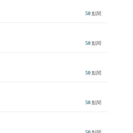
50
點閱
50
點閱
50
點閱
50
點閱
50
點閱