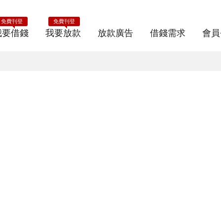
免費刊登
免費刊登
我要借錢
我要放款
放款廣告
借錢需求
會員