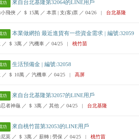
來自台北基隆第32064的LINE用戶
成功
的小飛俠
／
＄ 15萬
／
本票 | 支(客)票
／
04/26
|
台北基隆
本業做網拍 最近進貨有一些資金需求 | 編號:32059
成功
生
／
＄ 3萬
／
汽機車
／
04/25
|
桃竹苗
生活預備金 | 編號:32058
成功
生
／
＄ 10萬
／
汽機車
／
04/25
|
高屏
來自台北基隆第32057的LINE用戶
成功
的忍者神龜
／
＄ 3萬
／
其他
／
04/25
|
台北基隆
來自桃竹苗第32053的LINE用戶
成功
的尼莫
／
＄ 3萬
／
薪轉 | 勞保
／
04/25
|
桃竹苗