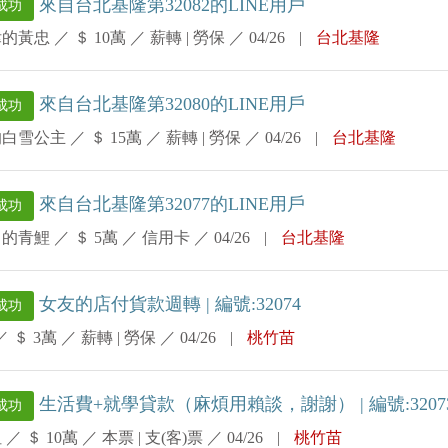
來自台北基隆第32082的LINE用戶
成功
律的黃忠
／
＄ 10萬
／
薪轉 | 勞保
／
04/26
|
台北基隆
來自台北基隆第32080的LINE用戶
成功
的白雪公主
／
＄ 15萬
／
薪轉 | 勞保
／
04/26
|
台北基隆
來自台北基隆第32077的LINE用戶
成功
力的青鯉
／
＄ 5萬
／
信用卡
／
04/26
|
台北基隆
女友的店付貨款週轉 | 編號:32074
成功
／
＄ 3萬
／
薪轉 | 勞保
／
04/26
|
桃竹苗
生活費+就學貸款（麻煩用賴談，謝謝） | 編號:3207
成功
姐
／
＄ 10萬
／
本票 | 支(客)票
／
04/26
|
桃竹苗