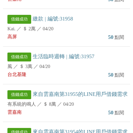
繳款 | 編號:31958
借錢成功
Kai.
／
＄ 2萬
／
04/20
高屏
50
點閱
生活臨時週轉 | 編號:31957
借錢成功
風
／
＄ 3萬
／
04/20
台北基隆
50
點閱
來自雲嘉南第31955的LINE用戶借錢需求
借錢成功
有系統的鳴人
／
＄ 8萬
／
04/20
雲嘉南
50
點閱
來自雲嘉南第31954的LINE用戶借錢需求
借錢成功