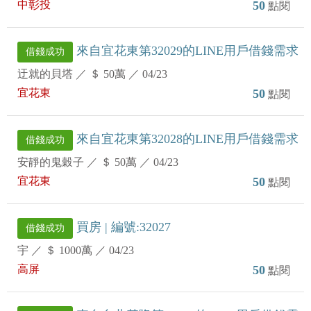
中彰投
50
點閱
來自宜花東第32029的LINE用戶借錢需求
借錢成功
迂就的貝塔
／
＄ 50萬
／
04/23
宜花東
50
點閱
來自宜花東第32028的LINE用戶借錢需求
借錢成功
安靜的鬼穀子
／
＄ 50萬
／
04/23
宜花東
50
點閱
買房 | 編號:32027
借錢成功
宇
／
＄ 1000萬
／
04/23
高屏
50
點閱