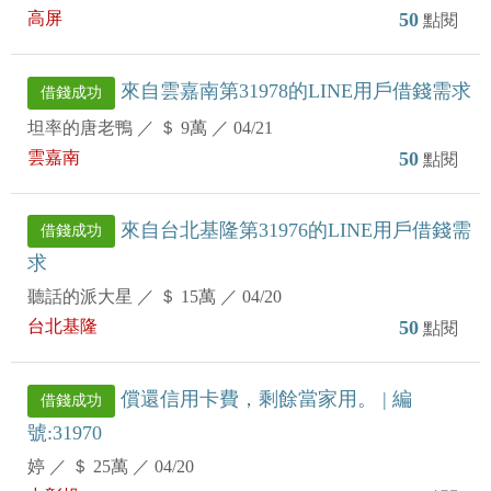
高屏
50
點閱
來自雲嘉南第31978的LINE用戶借錢需求
借錢成功
坦率的唐老鴨
／
＄ 9萬
／
04/21
雲嘉南
50
點閱
來自台北基隆第31976的LINE用戶借錢需
借錢成功
求
聽話的派大星
／
＄ 15萬
／
04/20
台北基隆
50
點閱
償還信用卡費，剩餘當家用。 | 編
借錢成功
號:31970
婷
／
＄ 25萬
／
04/20