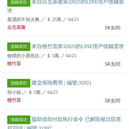
來自台北基隆第32025的LINE用戶借錢需
借錢成功
求
羞澀的不知火舞
／
＄ 25萬
／
04/23
台北基隆
50
點閱
來自桃竹苗第32023的LINE用戶借錢需求
借錢成功
儉樸的小鹿班比
／
＄ 5萬
／
04/23
桃竹苗
50
點閱
繳交保險費用 | 編號:32021
借錢成功
胡小姐
／
＄ 5萬
／
04/23
桃竹苗
50
點閱
協助借助付款執行命令 已解除被法院查
借錢成功
封戶頭 | 編號:31997