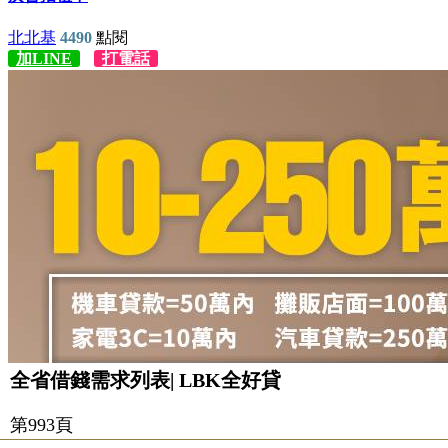
全省借錢需求列表| LBK全好貸
第993頁