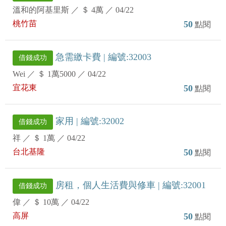
溫和的阿基里斯
／
＄ 4萬
／
04/22
桃竹苗
50
點閱
急需繳卡費 | 編號:32003
借錢成功
Wei
／
＄ 1萬5000
／
04/22
宜花東
50
點閱
家用 | 編號:32002
借錢成功
祥
／
＄ 1萬
／
04/22
台北基隆
50
點閱
房租，個人生活費與修車 | 編號:32001
借錢成功
偉
／
＄ 10萬
／
04/22
高屏
50
點閱