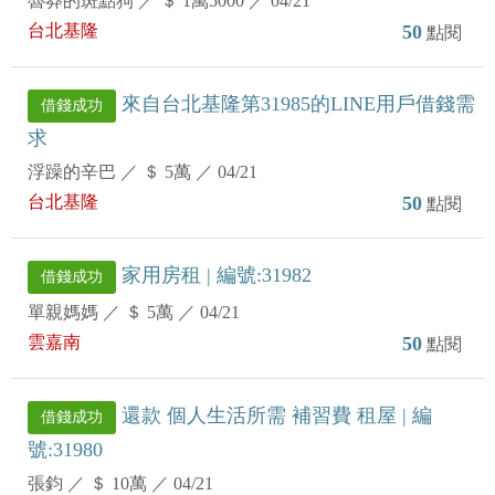
魯莽的斑點狗
／
＄ 1萬5000
／
04/21
台北基隆
50
點閱
來自台北基隆第31985的LINE用戶借錢需
借錢成功
求
浮躁的辛巴
／
＄ 5萬
／
04/21
台北基隆
50
點閱
家用房租 | 編號:31982
借錢成功
單親媽媽
／
＄ 5萬
／
04/21
雲嘉南
50
點閱
還款 個人生活所需 補習費 租屋 | 編
借錢成功
號:31980
張鈞
／
＄ 10萬
／
04/21