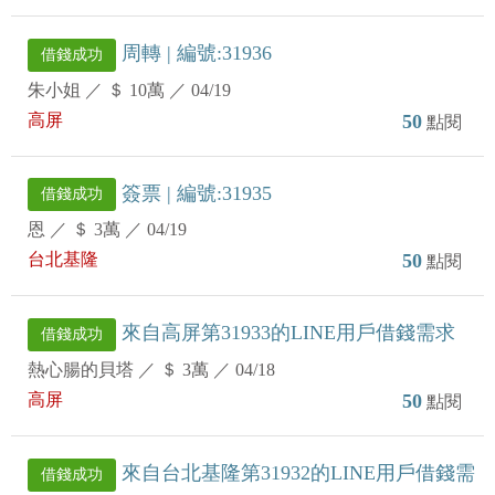
周轉 | 編號:31936
借錢成功
朱小姐
／
＄ 10萬
／
04/19
高屏
50
點閱
簽票 | 編號:31935
借錢成功
恩
／
＄ 3萬
／
04/19
台北基隆
50
點閱
來自高屏第31933的LINE用戶借錢需求
借錢成功
熱心腸的貝塔
／
＄ 3萬
／
04/18
高屏
50
點閱
來自台北基隆第31932的LINE用戶借錢需
借錢成功