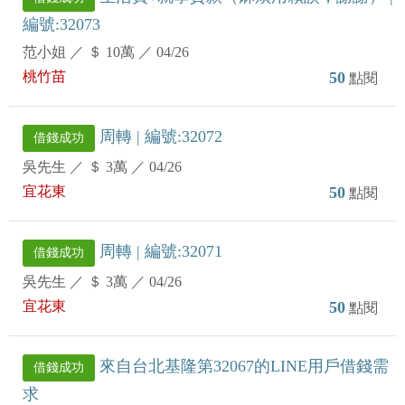
編號:32073
范小姐
／
＄ 10萬
／
04/26
桃竹苗
50
點閱
周轉 | 編號:32072
借錢成功
吳先生
／
＄ 3萬
／
04/26
宜花東
50
點閱
周轉 | 編號:32071
借錢成功
吳先生
／
＄ 3萬
／
04/26
宜花東
50
點閱
來自台北基隆第32067的LINE用戶借錢需
借錢成功
求