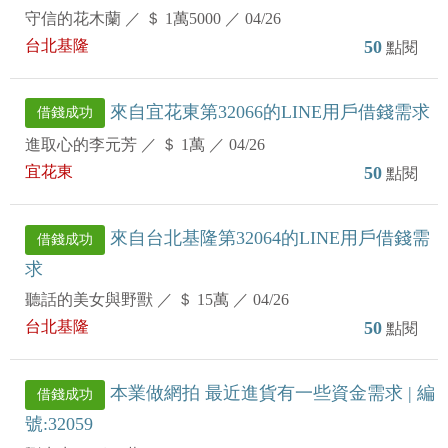
守信的花木蘭
／
＄ 1萬5000
／
04/26
台北基隆
50
點閱
來自宜花東第32066的LINE用戶借錢需求
借錢成功
進取心的李元芳
／
＄ 1萬
／
04/26
宜花東
50
點閱
來自台北基隆第32064的LINE用戶借錢需
借錢成功
求
聽話的美女與野獸
／
＄ 15萬
／
04/26
台北基隆
50
點閱
本業做網拍 最近進貨有一些資金需求 | 編
借錢成功
號:32059