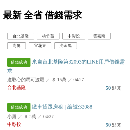
最新 全省 借錢需求
台北基隆
桃竹苗
中彰投
雲嘉南
高屏
宜花東
澎金馬
來自台北基隆第32093的LINE用戶借錢需
借錢成功
求
進取心的馬可波羅
／
＄ 15萬
／
04/27
台北基隆
50
點閱
繳車貸跟房租 | 編號:32088
借錢成功
小勇
／
＄ 5萬
／
04/27
中彰投
50
點閱