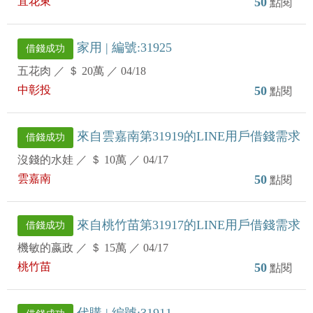
宜花東
50
點閱
家用 | 編號:31925
借錢成功
五花肉
／
＄ 20萬
／
04/18
中彰投
50
點閱
來自雲嘉南第31919的LINE用戶借錢需求
借錢成功
沒錢的水娃
／
＄ 10萬
／
04/17
雲嘉南
50
點閱
來自桃竹苗第31917的LINE用戶借錢需求
借錢成功
機敏的嬴政
／
＄ 15萬
／
04/17
桃竹苗
50
點閱