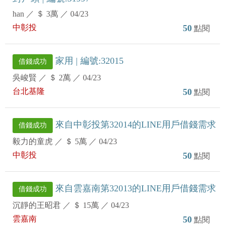
han
／
＄ 3萬
／
04/23
中彰投
50
點閱
家用 | 編號:32015
借錢成功
吳峻賢
／
＄ 2萬
／
04/23
台北基隆
50
點閱
來自中彰投第32014的LINE用戶借錢需求
借錢成功
毅力的童虎
／
＄ 5萬
／
04/23
中彰投
50
點閱
來自雲嘉南第32013的LINE用戶借錢需求
借錢成功
沉靜的王昭君
／
＄ 15萬
／
04/23
雲嘉南
50
點閱