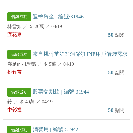
週轉資金 | 編號:31946
借錢成功
林雪如
／
＄ 20萬
／
04/19
宜花東
50
點閱
來自桃竹苗第31945的LINE用戶借錢需求
借錢成功
滿足的司馬懿
／
＄ 5萬
／
04/19
桃竹苗
50
點閱
股票交割款 | 編號:31944
借錢成功
鈴
／
＄ 40萬
／
04/19
中彰投
50
點閱
消費用 | 編號:31942
借錢成功