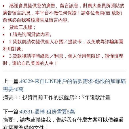
感謝會員提供您的廣告、留言訊息，對廣大會員所張貼的
廣告留言訊息，本平台不做任何保證！請各位會員(借.放款)
前務必自我審核廣告及留言內容。
貸款三歩驟：
1.請先詢問貸款內容。
2.貸款前請勿提供個人存摺／提款卡，以免成為詐騙集團
利用對象。
3.貸款後請準時繳款／利息，個人信用無限好，請慬慎理
財，還給自己美麗的人生！
上一篇:
49329-來自LINE用戶的借款需求-怨恨的加菲貓
需要40萬
摘要:1：投資目前工作的披薩店2：7年還款計畫
下一篇:
49331-週轉 租房需要5萬
摘要:，請盡速聯絡我，告訴我有什麼方案可以借錢還
有需要準備的文件！