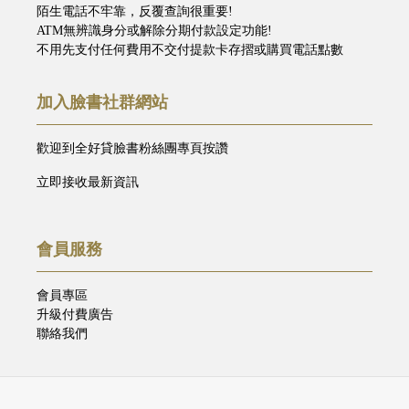
陌生電話不牢靠，反覆查詢很重要!
ATM無辨識身分或解除分期付款設定功能!
不用先支付任何費用不交付提款卡存摺或購買電話點數
加入臉書社群網站
歡迎到全好貸臉書粉絲團專頁按讚
立即接收最新資訊
會員服務
會員專區
升級付費廣告
聯絡我們