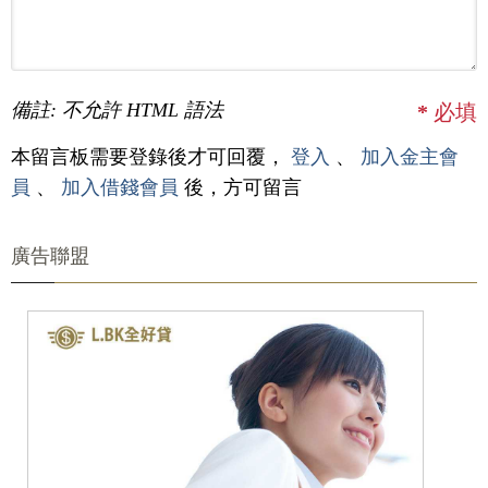
備註: 不允許 HTML 語法
*
必填
本留言板需要登錄後才可回覆，
登入
、
加入金主會
員
、
加入借錢會員
後，方可留言
廣告聯盟