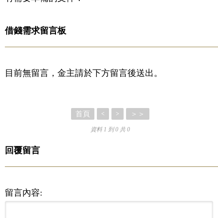
借錢需求留言板
目前無留言，金主請於下方留言後送出。
首頁
＞＞
<
>
資料 1 到 0 共 0
回覆留言
留言內容: