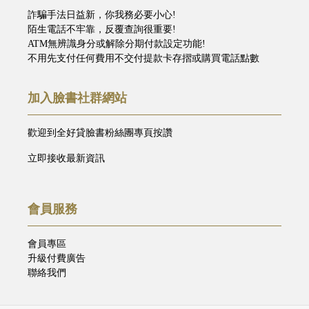
詐騙手法日益新，你我務必要小心!
陌生電話不牢靠，反覆查詢很重要!
ATM無辨識身分或解除分期付款設定功能!
不用先支付任何費用不交付提款卡存摺或購買電話點數
加入臉書社群網站
歡迎到全好貸臉書粉絲團專頁按讚
立即接收最新資訊
會員服務
會員專區
升級付費廣告
聯絡我們