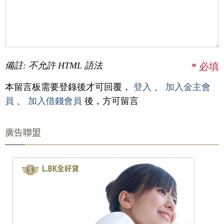
備註: 不允許 HTML 語法
*
必填
本留言板需要登錄後才可回覆，
登入
、
加入金主會
員
、
加入借錢會員
後，方可留言
廣告聯盟