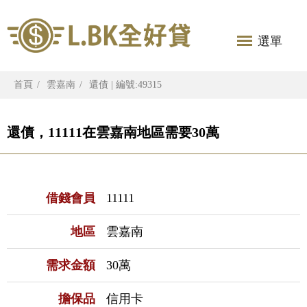
選單
首頁
雲嘉南
還債 | 編號:49315
還債，11111在雲嘉南地區需要30萬
借錢會員
11111
地區
雲嘉南
需求金額
30萬
擔保品
信用卡