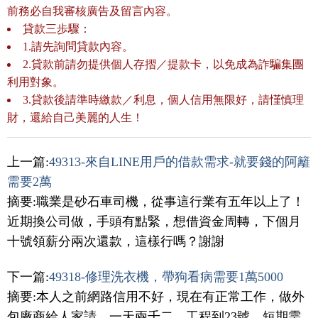
前務必自我審核廣告及留言內容。
貸款三歩驟：
1.請先詢問貸款內容。
2.貸款前請勿提供個人存摺／提款卡，以免成為詐騙集團
利用對象。
3.貸款後請準時繳款／利息，個人信用無限好，請慬慎理
財，還給自己美麗的人生！
上一篇:
49313-來自LINE用戶的借款需求-就要錢的阿籬
需要2萬
摘要:職業是砂石車司機，從事這行業有五年以上了！
近期換公司做，手頭有點緊，想借資金周轉，下個月
十號領薪分兩次還款，這樣行嗎？謝謝
下一篇:
49318-修理洗衣機，帶狗看病需要1萬5000
摘要:本人之前網路信用不好，現在有正常工作，做外
包廠商給人家請，一天兩千二，工程到23號，短期需