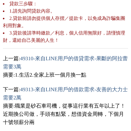
貸款三歩驟：
1.請先詢問貸款內容。
2.貸款前請勿提供個人存摺／提款卡，以免成為詐騙集團
利用對象。
3.貸款後請準時繳款／利息，個人信用無限好，請慬慎理
財，還給自己美麗的人生！
上一篇:
49310-來自LINE用戶的借貸需求-果斷的阿拉蕾
需要3萬
摘要:1.生活2.全家上班一個月換一點
下一篇:
49313-來自LINE用戶的借款需求-友善的大力士
需要2萬
摘要:職業是砂石車司機，從事這行業有五年以上了！
近期換公司做，手頭有點緊，想借資金周轉，下個月
十號領薪分兩