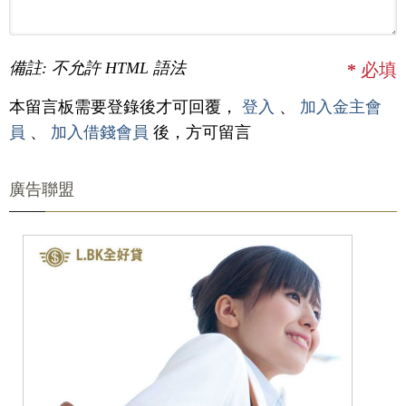
備註: 不允許 HTML 語法
*
必填
本留言板需要登錄後才可回覆，
登入
、
加入金主會
員
、
加入借錢會員
後，方可留言
廣告聯盟