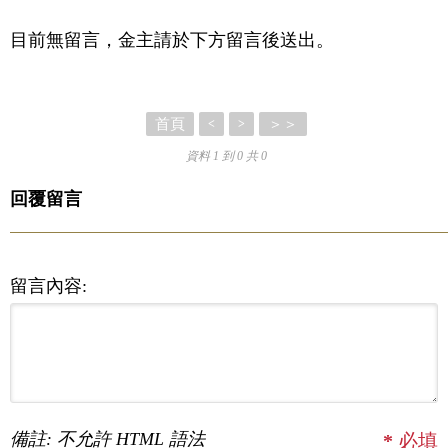
目前無留言，金主請於下方留言後送出。
首頁
＞＞
<
>
資料 1 到 0 共 0
回覆留言
留言內容:
備註: 不允許 HTML 語法
*
必填