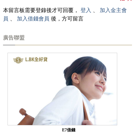
本留言板需要登錄後才可回覆，
登入
、
加入金主會
員
、
加入借錢會員
後，方可留言
廣告聯盟
E7借錢