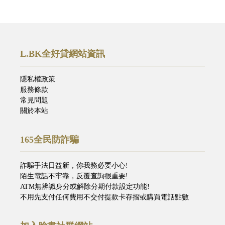
L.BK全好貸網站資訊
隱私權政策
服務條款
常見問題
關於本站
165全民防詐騙
詐騙手法日益新，你我務必要小心!
陌生電話不牢靠，反覆查詢很重要!
ATM無辨識身分或解除分期付款設定功能!
不用先支付任何費用不交付提款卡存摺或購買電話點數