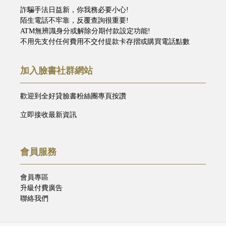
詐騙手法日益新，你我務必要小心!
陌生電話不牢靠，反覆查詢很重要!
ATM無辨識身分或解除分期付款設定功能!
不用先支付任何費用不交付提款卡存摺或購買電話點數
加入臉書社群網站
歡迎到全好貸臉書粉絲團專頁按讚
立即接收最新資訊
會員服務
會員專區
升級付費廣告
聯絡我們