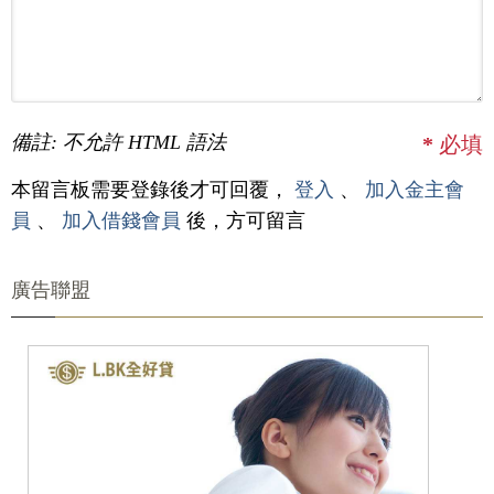
備註: 不允許 HTML 語法
*
必填
本留言板需要登錄後才可回覆，
登入
、
加入金主會
員
、
加入借錢會員
後，方可留言
廣告聯盟