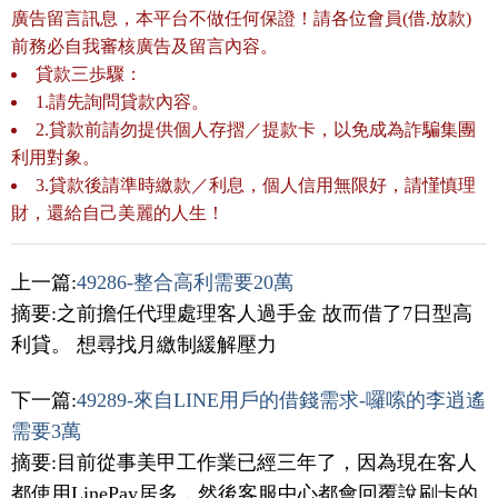
廣告留言訊息，本平台不做任何保證！請各位會員(借.放款)
前務必自我審核廣告及留言內容。
貸款三歩驟：
1.請先詢問貸款內容。
2.貸款前請勿提供個人存摺／提款卡，以免成為詐騙集團
利用對象。
3.貸款後請準時繳款／利息，個人信用無限好，請慬慎理
財，還給自己美麗的人生！
上一篇:
49286-整合高利需要20萬
摘要:之前擔任代理處理客人過手金 故而借了7日型高
利貸。 想尋找月繳制緩解壓力
下一篇:
49289-來自LINE用戶的借錢需求-囉嗦的李逍遙
需要3萬
摘要:目前從事美甲工作業已經三年了，因為現在客人
都使用LinePay居多，然後客服中心都會回覆說刷卡的