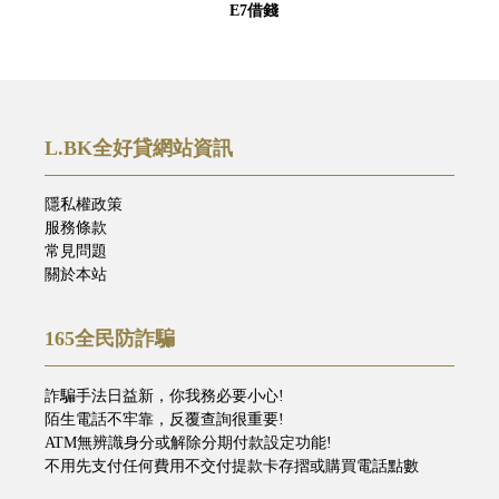
E7借錢
L.BK全好貸網站資訊
隱私權政策
服務條款
常見問題
關於本站
165全民防詐騙
詐騙手法日益新，你我務必要小心!
陌生電話不牢靠，反覆查詢很重要!
ATM無辨識身分或解除分期付款設定功能!
不用先支付任何費用不交付提款卡存摺或購買電話點數