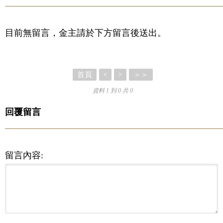
目前無留言，金主請於下方留言後送出。
首頁
＞＞
<
>
資料 1 到 0 共 0
回覆留言
留言內容: