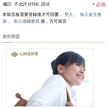
備註: 不允許 HTML 語法
*
必填
本留言板需要登錄後才可回覆，
登入
、
加入金主會
員
、
加入借錢會員
後，方可留言
廣告聯盟