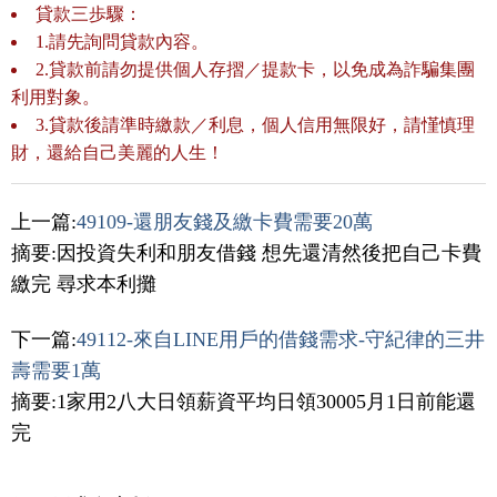
貸款三歩驟：
1.請先詢問貸款內容。
2.貸款前請勿提供個人存摺／提款卡，以免成為詐騙集團
利用對象。
3.貸款後請準時繳款／利息，個人信用無限好，請慬慎理
財，還給自己美麗的人生！
上一篇:
49109-還朋友錢及繳卡費需要20萬
摘要:因投資失利和朋友借錢 想先還清然後把自己卡費
繳完 尋求本利攤
下一篇:
49112-來自LINE用戶的借錢需求-守紀律的三井
壽需要1萬
摘要:1家用2八大日領薪資平均日領30005月1日前能還
完