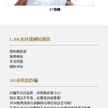
E7借錢
L.BK全好貸網站資訊
隱私權政策
服務條款
常見問題
關於本站
165全民防詐騙
詐騙手法日益新，你我務必要小心!
陌生電話不牢靠，反覆查詢很重要!
ATM無辨識身分或解除分期付款設定功能!