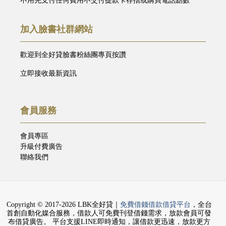
不用先支付任何費用不交付提款卡存摺或購買電話點數
加入臉書社群網站
歡迎到全好貸臉書粉絲團專頁按讚
立即接收最新資訊
會員服務
會員專區
升級付費廣告
聯絡我們
Copyright © 2017-2026 LBK全好貸｜
免費借錢借款借貸平台
，全台
首創自動化媒合服務，借款人可免費刊登借錢需求，放款會員可發
布借貸廣告。 平台支援LINE即時通知，讓借款更迅速，放款更方