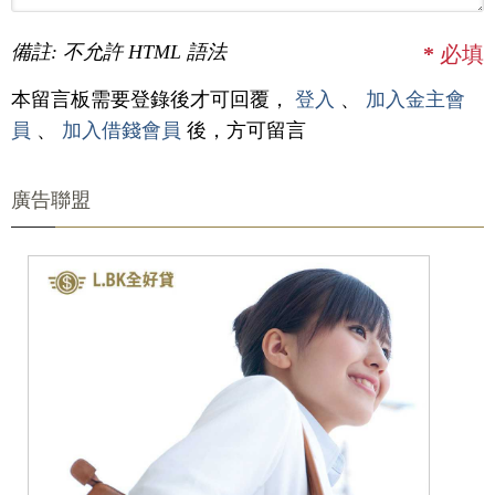
備註: 不允許 HTML 語法
*
必填
本留言板需要登錄後才可回覆，
登入
、
加入金主會
員
、
加入借錢會員
後，方可留言
廣告聯盟