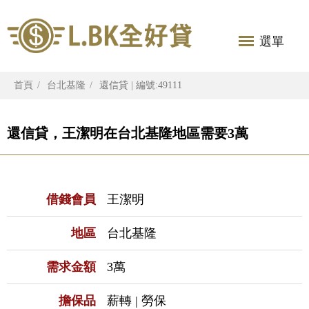
選單
首頁
台北基隆
還信貸 | 編號:49111
還信貸，王潔明在台北基隆地區需要3萬
借錢會員
王潔明
地區
台北基隆
需求金額
3萬
擔保品
薪轉 | 勞保