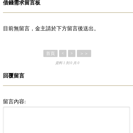
借錢需求留言板
目前無留言，金主請於下方留言後送出。
首頁
＞＞
<
>
資料 1 到 0 共 0
回覆留言
留言內容: