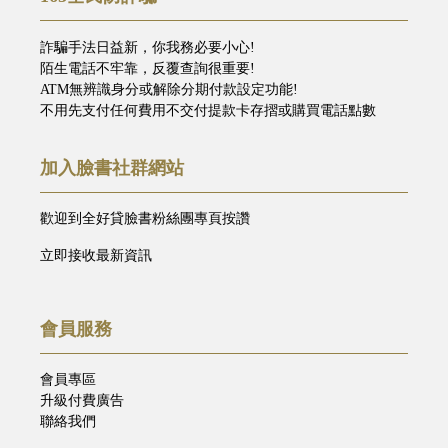
詐騙手法日益新，你我務必要小心!
陌生電話不牢靠，反覆查詢很重要!
ATM無辨識身分或解除分期付款設定功能!
不用先支付任何費用不交付提款卡存摺或購買電話點數
加入臉書社群網站
歡迎到全好貸臉書粉絲團專頁按讚
立即接收最新資訊
會員服務
會員專區
升級付費廣告
聯絡我們