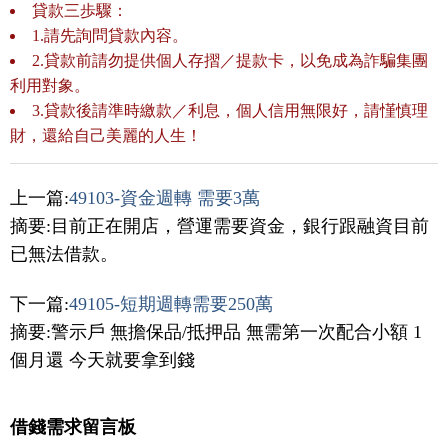
貸款三歩驟：
1.請先詢問貸款內容。
2.貸款前請勿提供個人存摺／提款卡，以免成為詐騙集團
利用對象。
3.貸款後請準時繳款／利息，個人信用無限好，請慬慎理
財，還給自己美麗的人生！
上一篇:
49103-資金週轉 需要3萬
摘要:目前正在開店，營運需要資金，銀行跟融資目前
已無法借款。
下一篇:
49105-短期週轉需要250萬
摘要:警示戶 無擔保品/抵押品 無需第一次配合小額 1
個月還 今天就要拿到錢
借錢需求留言板