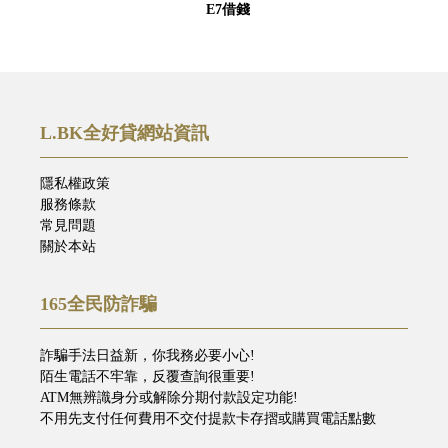
E7借錢
L.BK全好貸網站資訊
隱私權政策
服務條款
常見問題
關於本站
165全民防詐騙
詐騙手法日益新，你我務必要小心!
陌生電話不牢靠，反覆查詢很重要!
ATM無辨識身分或解除分期付款設定功能!
不用先支付任何費用不交付提款卡存摺或購買電話點數