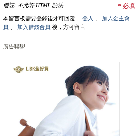
備註: 不允許 HTML 語法
*
必填
本留言板需要登錄後才可回覆，
登入
、
加入金主會
員
、
加入借錢會員
後，方可留言
廣告聯盟