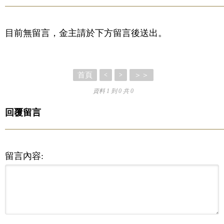
目前無留言，金主請於下方留言後送出。
首頁
＞＞
<
>
資料 1 到 0 共 0
回覆留言
留言內容: