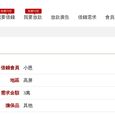
免費刊登
免費刊登
我要借錢
我要放款
放款廣告
借錢需求
會員
借錢會員
小恩
地區
高屏
需求金額
3萬
擔保品
其他