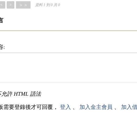
＞＞
<
>
資料 1 到 0 共 0
言
容:
不允許 HTML 語法
板需要登錄後才可回覆，
登入
、
加入金主會員
、
加入