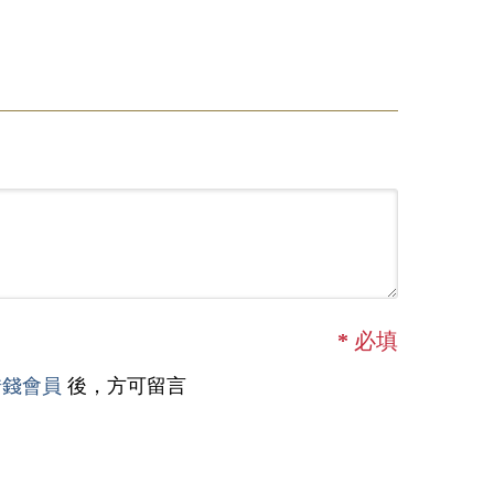
*
必填
借錢會員
後，方可留言