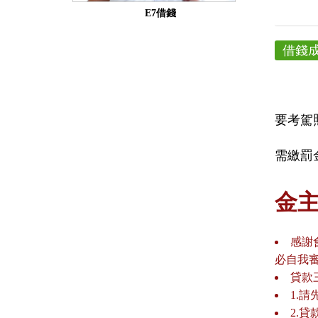
E7借錢
借錢
要考駕
需繳罰
金
感謝
必自我
貸款
1.
2.