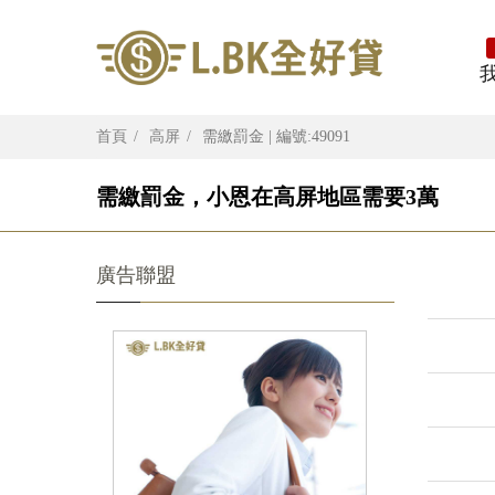
首頁
高屏
需繳罰金 | 編號:49091
需繳罰金，小恩在高屏地區需要3萬
廣告聯盟