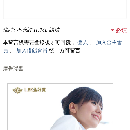
備註: 不允許 HTML 語法
*
必填
本留言板需要登錄後才可回覆，
登入
、
加入金主會
員
、
加入借錢會員
後，方可留言
廣告聯盟