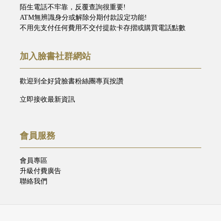
陌生電話不牢靠，反覆查詢很重要!
ATM無辨識身分或解除分期付款設定功能!
不用先支付任何費用不交付提款卡存摺或購買電話點數
加入臉書社群網站
歡迎到全好貸臉書粉絲團專頁按讚
立即接收最新資訊
會員服務
會員專區
升級付費廣告
聯絡我們