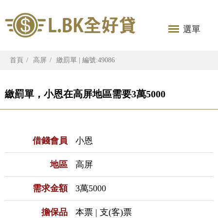
選單
首頁
高屏
繳罰單 | 編號:49086
繳罰單，小恩在高屏地區需要3萬5000
借錢會員
小恩
地區
高屏
需求金額
3萬5000
擔保品
本票 | 支(客)票