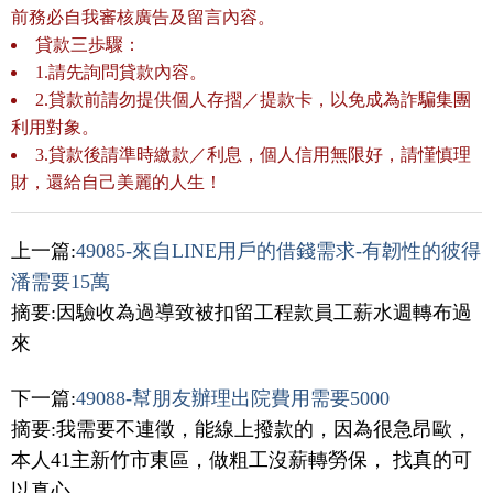
前務必自我審核廣告及留言內容。
貸款三歩驟：
1.請先詢問貸款內容。
2.貸款前請勿提供個人存摺／提款卡，以免成為詐騙集團
利用對象。
3.貸款後請準時繳款／利息，個人信用無限好，請慬慎理
財，還給自己美麗的人生！
上一篇:
49085-來自LINE用戶的借錢需求-有韌性的彼得
潘需要15萬
摘要:因驗收為過導致被扣留工程款員工薪水週轉布過
來
下一篇:
49088-幫朋友辦理出院費用需要5000
摘要:我需要不連徵，能線上撥款的，因為很急昂歐，
本人41主新竹市東區，做粗工沒薪轉勞保， 找真的可
以真心