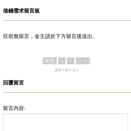
借錢需求留言板
目前無留言，金主請於下方留言後送出。
首頁
＞＞
<
>
資料 1 到 0 共 0
回覆留言
留言內容: