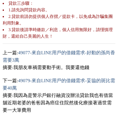
貸款三歩驟：
1.請先詢問貸款內容。
2.貸款前請勿提供個人存摺／提款卡，以免成為詐騙集團
利用對象。
3.貸款後請準時繳款／利息，個人信用無限好，請慬慎理
財，還給自己美麗的人生！
上一篇:
49077-來自LINE用戶的借錢需求-好動的孫尚香
需要3萬
摘要:我朋友車禍需要動手術。我要還他錢
下一篇:
49079-來自LINE用戶的借錢需求-妥協的斑比需
要40萬
摘要:我因為是警示戶銀行融資沒辦法貸款我也有借當
舖近期老婆的爸爸因為癌症住院然後化療接著過世需
要一大筆費用