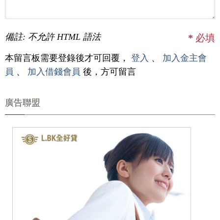
備註: 不允許 HTML 語法
*
必填
本留言板需要登錄後才可回覆，
登入
、
加入金主會
員
、
加入借錢會員
後，方可留言
廣告聯盟