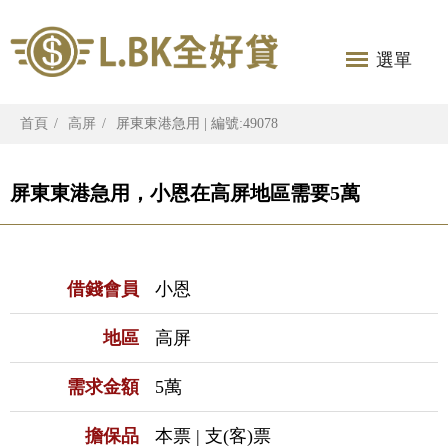
選單
首頁
高屏
屏東東港急用 | 編號:49078
屏東東港急用，小恩在高屏地區需要5萬
借錢會員
小恩
地區
高屏
需求金額
5萬
擔保品
本票 | 支(客)票