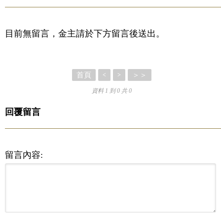
目前無留言，金主請於下方留言後送出。
首頁
＞＞
<
>
資料 1 到 0 共 0
回覆留言
留言內容: