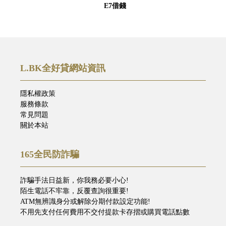
E7借錢
L.BK全好貸網站資訊
隱私權政策
服務條款
常見問題
關於本站
165全民防詐騙
詐騙手法日益新，你我務必要小心!
陌生電話不牢靠，反覆查詢很重要!
ATM無辨識身分或解除分期付款設定功能!
不用先支付任何費用不交付提款卡存摺或購買電話點數