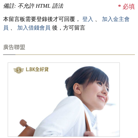
備註: 不允許 HTML 語法
*
必填
本留言板需要登錄後才可回覆，
登入
、
加入金主會
員
、
加入借錢會員
後，方可留言
廣告聯盟