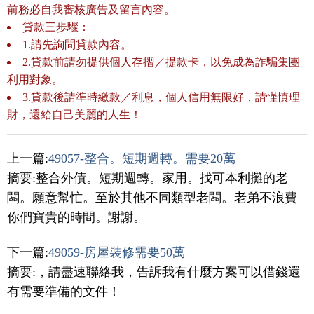
前務必自我審核廣告及留言內容。
貸款三歩驟：
1.請先詢問貸款內容。
2.貸款前請勿提供個人存摺／提款卡，以免成為詐騙集團
利用對象。
3.貸款後請準時繳款／利息，個人信用無限好，請慬慎理
財，還給自己美麗的人生！
上一篇:
49057-整合。短期週轉。需要20萬
摘要:整合外債。短期週轉。家用。找可本利攤的老
闆。願意幫忙。至於其他不同類型老闆。老弟不浪費
你們寶貴的時間。謝謝。
下一篇:
49059-房屋裝修需要50萬
摘要:，請盡速聯絡我，告訴我有什麼方案可以借錢還
有需要準備的文件！