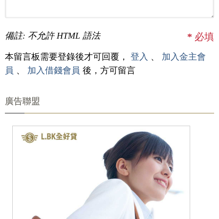
備註: 不允許 HTML 語法
*
必填
本留言板需要登錄後才可回覆，
登入
、
加入金主會
員
、
加入借錢會員
後，方可留言
廣告聯盟