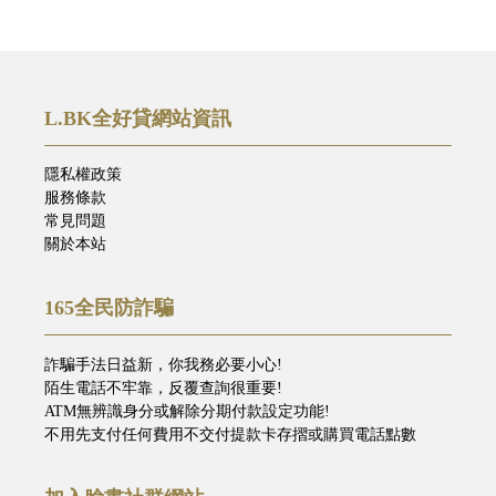
L.BK全好貸網站資訊
隱私權政策
服務條款
常見問題
關於本站
165全民防詐騙
詐騙手法日益新，你我務必要小心!
陌生電話不牢靠，反覆查詢很重要!
ATM無辨識身分或解除分期付款設定功能!
不用先支付任何費用不交付提款卡存摺或購買電話點數