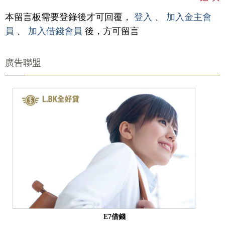
本留言板需要登錄後才可回覆，
登入
、
加入金主會
員
、
加入借錢會員
後，方可留言
廣告聯盟
E7借錢