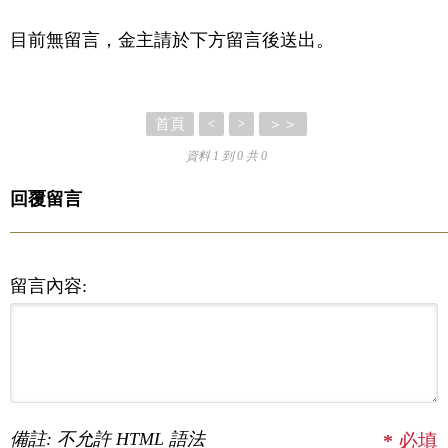
目前無留言，金主請於下方留言後送出。
首頁
＞＞
<
>
資料 1 到 0 共 0
回覆留言
留言內容:
備註: 不允許 HTML 語法
*
必填