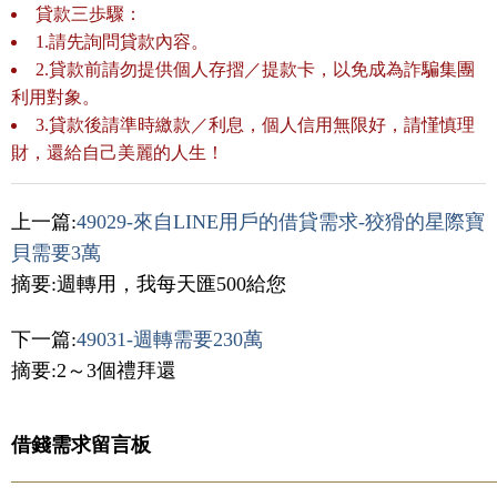
貸款三歩驟：
1.請先詢問貸款內容。
2.貸款前請勿提供個人存摺／提款卡，以免成為詐騙集團
利用對象。
3.貸款後請準時繳款／利息，個人信用無限好，請慬慎理
財，還給自己美麗的人生！
上一篇:
49029-來自LINE用戶的借貸需求-狡猾的星際寶
貝需要3萬
摘要:週轉用，我每天匯500給您
下一篇:
49031-週轉需要230萬
摘要:2～3個禮拜還
借錢需求留言板