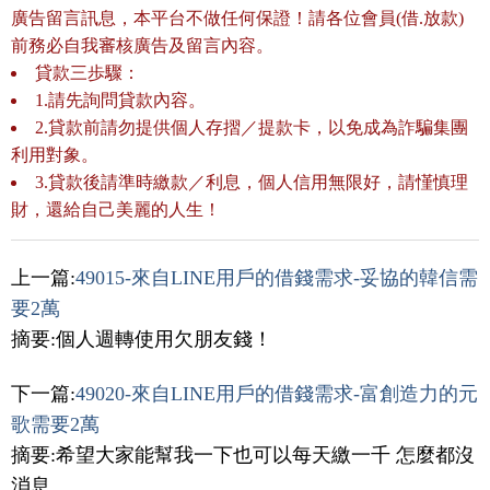
廣告留言訊息，本平台不做任何保證！請各位會員(借.放款)
前務必自我審核廣告及留言內容。
貸款三歩驟：
1.請先詢問貸款內容。
2.貸款前請勿提供個人存摺／提款卡，以免成為詐騙集團
利用對象。
3.貸款後請準時繳款／利息，個人信用無限好，請慬慎理
財，還給自己美麗的人生！
上一篇:
49015-來自LINE用戶的借錢需求-妥協的韓信需
要2萬
摘要:個人週轉使用欠朋友錢！
下一篇:
49020-來自LINE用戶的借錢需求-富創造力的元
歌需要2萬
摘要:希望大家能幫我一下也可以每天繳一千 怎麼都沒
消息