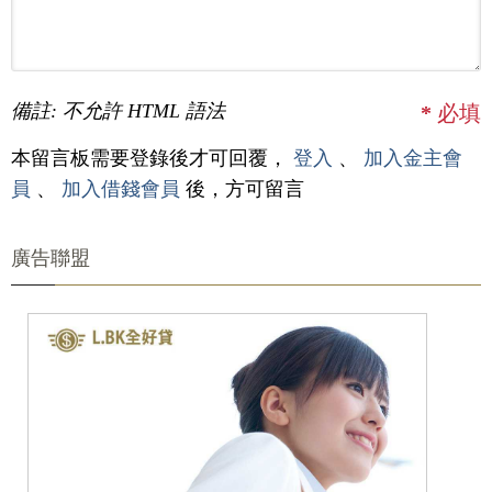
備註: 不允許 HTML 語法
*
必填
本留言板需要登錄後才可回覆，
登入
、
加入金主會
員
、
加入借錢會員
後，方可留言
廣告聯盟