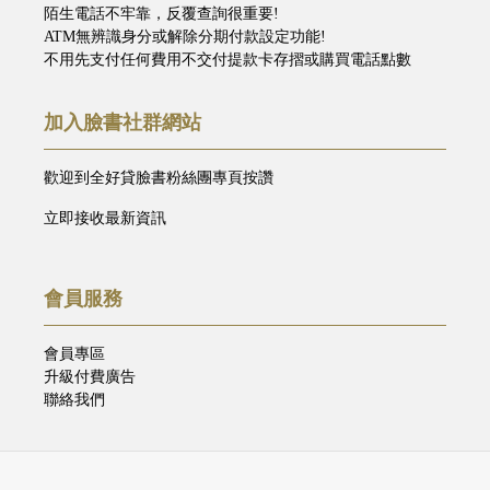
陌生電話不牢靠，反覆查詢很重要!
ATM無辨識身分或解除分期付款設定功能!
不用先支付任何費用不交付提款卡存摺或購買電話點數
加入臉書社群網站
歡迎到全好貸臉書粉絲團專頁按讚
立即接收最新資訊
會員服務
會員專區
升級付費廣告
聯絡我們