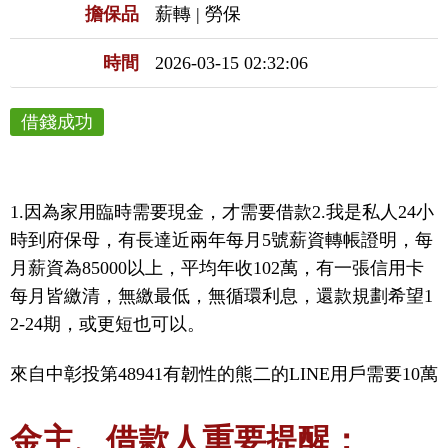
擔保品
薪轉 | 勞保
時間
2026-03-15 02:32:06
借錢成功
1.因為家用臨時需要現金，才需要借款2.我是私人24小
時到府保母，有長達近兩年每月5號薪資轉帳證明，每
月薪資為85000以上，平均年收102萬，有一張信用卡
每月皆繳清，無繳最低，無循環利息，還款規劃希望1
2-24期，或更短也可以。
來自中彰投第48941有韌性的熊二的LINE用戶需要10萬
金主、借款人重要提醒：