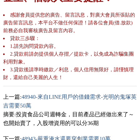
感謝會員提供您的廣告、留言訊息，對廣大會員所張貼的
廣告留言訊息，本平台不做任何保證！請各位會員(借.放款)
前務必自我審核廣告及留言內容。
貸款三歩驟：
1.請先詢問貸款內容。
2.貸款前請勿提供個人存摺／提款卡，以免成為詐騙集團
利用對象。
3.貸款後請準時繳款／利息，個人信用無限好，請慬慎理
財，還給自己美麗的人生！
上一篇:
48940-來自LINE用戶的借錢需求-光明的鬼塚英
吉需要50萬
摘要:投資食品公司週轉金，目前產品已經做出來了～
也開始賣了，入股增資用的可以分36期
下一篇:
48943-嚴重淹水還要穿創業需要10萬