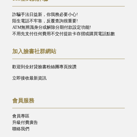
詐騙手法日益新，你我務必要小心!
陌生電話不牢靠，反覆查詢很重要!
ATM無辨識身分或解除分期付款設定功能!
不用先支付任何費用不交付提款卡存摺或購買電話點數
加入臉書社群網站
歡迎到全好貸臉書粉絲團專頁按讚
立即接收最新資訊
會員服務
會員專區
升級付費廣告
聯絡我們