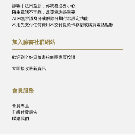
詐騙手法日益新，你我務必要小心!
陌生電話不牢靠，反覆查詢很重要!
ATM無辨識身分或解除分期付款設定功能!
不用先支付任何費用不交付提款卡存摺或購買電話點數
加入臉書社群網站
歡迎到全好貸臉書粉絲團專頁按讚
立即接收最新資訊
會員服務
會員專區
升級付費廣告
聯絡我們