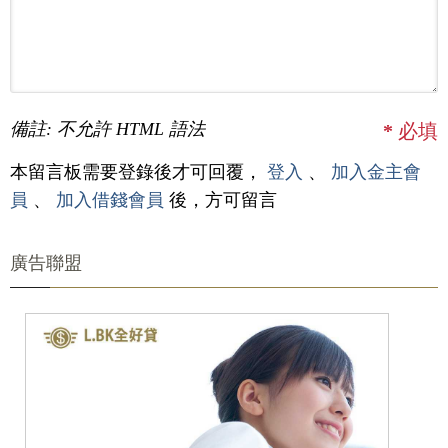
備註: 不允許 HTML 語法
*
必填
本留言板需要登錄後才可回覆，
登入
、
加入金主會
員
、
加入借錢會員
後，方可留言
廣告聯盟