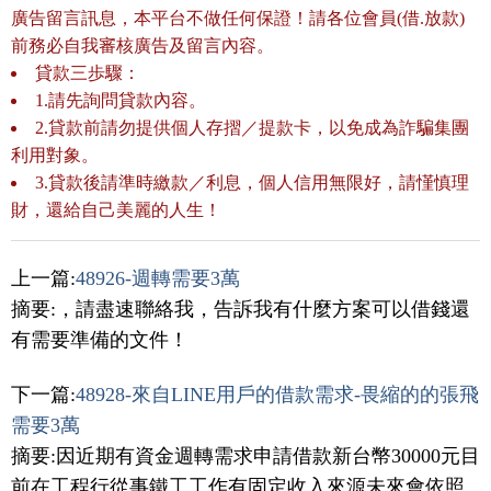
廣告留言訊息，本平台不做任何保證！請各位會員(借.放款)
前務必自我審核廣告及留言內容。
貸款三歩驟：
1.請先詢問貸款內容。
2.貸款前請勿提供個人存摺／提款卡，以免成為詐騙集團
利用對象。
3.貸款後請準時繳款／利息，個人信用無限好，請慬慎理
財，還給自己美麗的人生！
上一篇:
48926-週轉需要3萬
摘要:，請盡速聯絡我，告訴我有什麼方案可以借錢還
有需要準備的文件！
下一篇:
48928-來自LINE用戶的借款需求-畏縮的的張飛
需要3萬
摘要:因近期有資金週轉需求申請借款新台幣30000元目
前在工程行從事鐵工工作有固定收入來源未來會依照