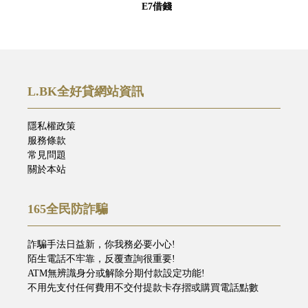
E7借錢
L.BK全好貸網站資訊
隱私權政策
服務條款
常見問題
關於本站
165全民防詐騙
詐騙手法日益新，你我務必要小心!
陌生電話不牢靠，反覆查詢很重要!
ATM無辨識身分或解除分期付款設定功能!
不用先支付任何費用不交付提款卡存摺或購買電話點數