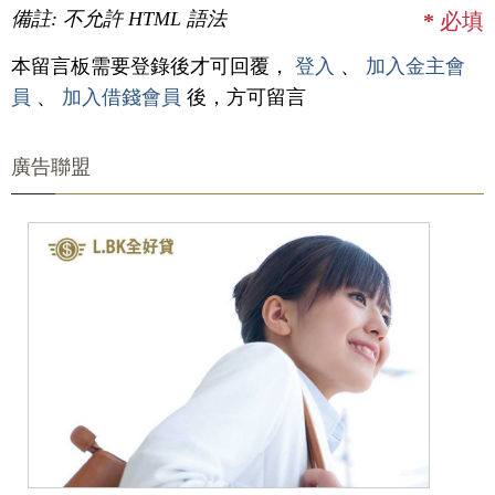
備註: 不允許 HTML 語法
*
必填
本留言板需要登錄後才可回覆，
登入
、
加入金主會
員
、
加入借錢會員
後，方可留言
廣告聯盟