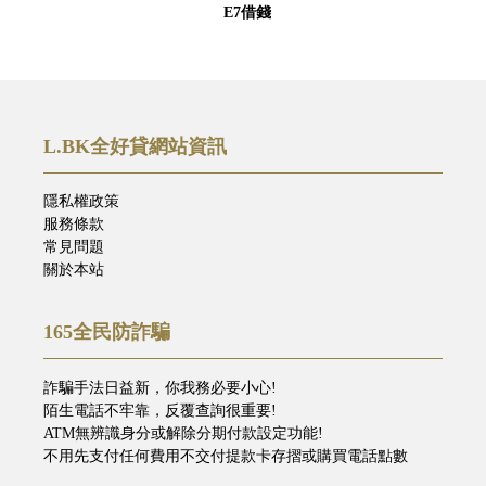
E7借錢
L.BK全好貸網站資訊
隱私權政策
服務條款
常見問題
關於本站
165全民防詐騙
詐騙手法日益新，你我務必要小心!
陌生電話不牢靠，反覆查詢很重要!
ATM無辨識身分或解除分期付款設定功能!
不用先支付任何費用不交付提款卡存摺或購買電話點數