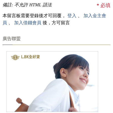
備註: 不允許 HTML 語法
*
必填
本留言板需要登錄後才可回覆，
登入
、
加入金主會
員
、
加入借錢會員
後，方可留言
廣告聯盟