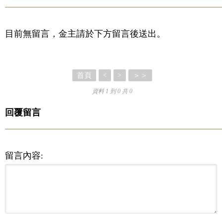
目前無留言，金主請於下方留言後送出。
首頁
＞＞
<
>
資料 1 到 0 共 0
回覆留言
留言內容: