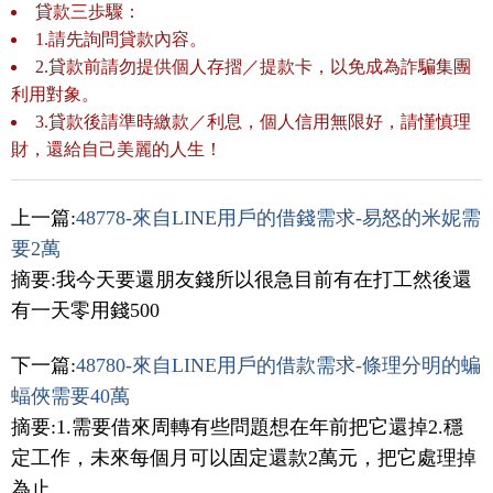
貸款三歩驟：
1.請先詢問貸款內容。
2.貸款前請勿提供個人存摺／提款卡，以免成為詐騙集團
利用對象。
3.貸款後請準時繳款／利息，個人信用無限好，請慬慎理
財，還給自己美麗的人生！
上一篇:
48778-來自LINE用戶的借錢需求-易怒的米妮需
要2萬
摘要:我今天要還朋友錢所以很急目前有在打工然後還
有一天零用錢500
下一篇:
48780-來自LINE用戶的借款需求-條理分明的蝙
蝠俠需要40萬
摘要:1.需要借來周轉有些問題想在年前把它還掉2.穩
定工作，未來每個月可以固定還款2萬元，把它處理掉
為止