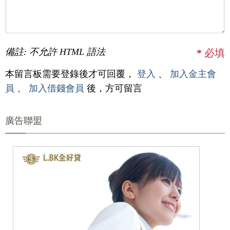
備註: 不允許 HTML 語法
*
必填
本留言板需要登錄後才可回覆，
登入
、
加入金主會
員
、
加入借錢會員
後，方可留言
廣告聯盟