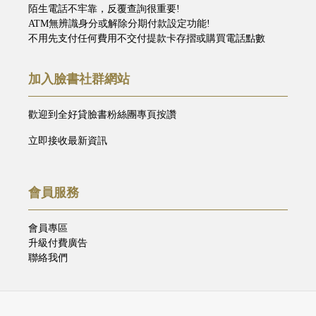
陌生電話不牢靠，反覆查詢很重要!
ATM無辨識身分或解除分期付款設定功能!
不用先支付任何費用不交付提款卡存摺或購買電話點數
加入臉書社群網站
歡迎到全好貸臉書粉絲團專頁按讚
立即接收最新資訊
會員服務
會員專區
升級付費廣告
聯絡我們