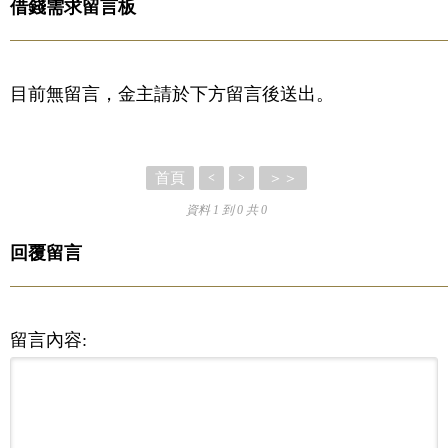
借錢需求留言板
目前無留言，金主請於下方留言後送出。
首頁
＞＞
<
>
資料 1 到 0 共 0
回覆留言
留言內容: