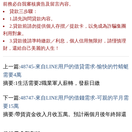
前務必自我審核廣告及留言內容。
貸款三歩驟：
1.請先詢問貸款內容。
2.貸款前請勿提供個人存摺／提款卡，以免成為詐騙集團
利用對象。
3.貸款後請準時繳款／利息，個人信用無限好，請慬慎理
財，還給自己美麗的人生！
上一篇:
48745-來自LINE用戶的借貸需求-愉快的竹蜻蜓
需要4萬
摘要:1生活需要2職業軍人薪轉，發薪日繳
下一篇:
48747-來自LINE用戶的借錢需求-可親的羋月需
要15萬
摘要:帶貨資金收入月收五萬。預計兩個月後年終歸還