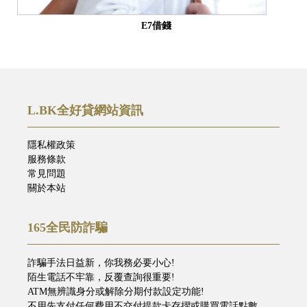
E7借錢
L.BK全好貸網站資訊
隱私權政策
服務條款
常見問題
關於本站
165全民防詐騙
詐騙手法日益新，你我務必要小心!
陌生電話不牢靠，反覆查詢很重要!
ATM無辨識身分或解除分期付款設定功能!
不用先支付任何費用不交付提款卡存摺或購買電話點數