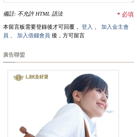
備註: 不允許 HTML 語法
*
必填
本留言板需要登錄後才可回覆，
登入
、
加入金主會
員
、
加入借錢會員
後，方可留言
廣告聯盟