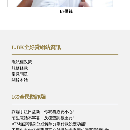
E7借錢
L.BK全好貸網站資訊
隱私權政策
服務條款
常見問題
關於本站
165全民防詐騙
詐騙手法日益新，你我務必要小心!
陌生電話不牢靠，反覆查詢很重要!
ATM無辨識身分或解除分期付款設定功能!