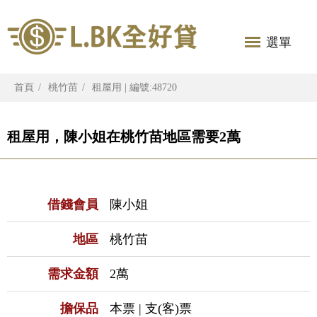
選單
首頁
桃竹苗
租屋用 | 編號:48720
租屋用，陳小姐在桃竹苗地區需要2萬
借錢會員
陳小姐
地區
桃竹苗
需求金額
2萬
擔保品
本票 | 支(客)票