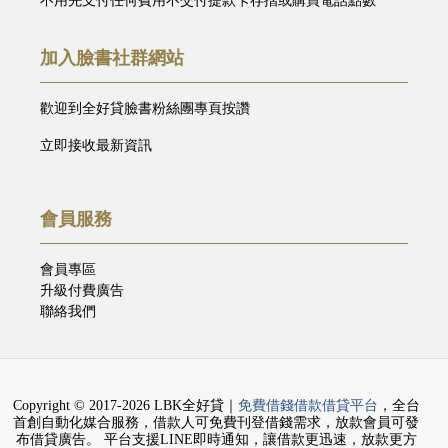
不用先支付任何費用不交付提款卡存摺或購買電話點數
加入臉書社群網站
歡迎到全好貸臉書粉絲團專頁按讚
立即接收最新資訊
會員服務
會員專區
升級付費廣告
聯絡我們
Copyright © 2017-2026 LBK全好貸｜
免費借錢借款借貸平台
，全台
首創自動化媒合服務，借款人可免費刊登借錢需求，放款會員可發
布借貸廣告。 平台支援LINE即時通知，讓借款更迅速，放款更方