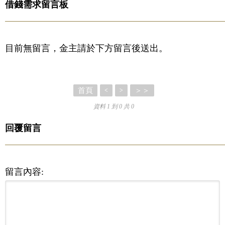
借錢需求留言板
目前無留言，金主請於下方留言後送出。
首頁
＞＞
<
>
資料 1 到 0 共 0
回覆留言
留言內容: