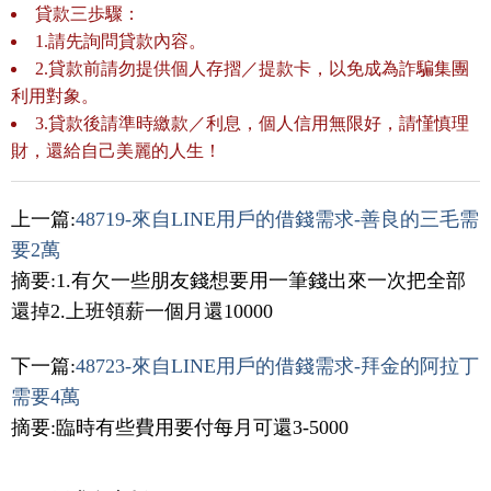
貸款三歩驟：
1.請先詢問貸款內容。
2.貸款前請勿提供個人存摺／提款卡，以免成為詐騙集團
利用對象。
3.貸款後請準時繳款／利息，個人信用無限好，請慬慎理
財，還給自己美麗的人生！
上一篇:
48719-來自LINE用戶的借錢需求-善良的三毛需
要2萬
摘要:1.有欠一些朋友錢想要用一筆錢出來一次把全部
還掉2.上班領薪一個月還10000
下一篇:
48723-來自LINE用戶的借錢需求-拜金的阿拉丁
需要4萬
摘要:臨時有些費用要付每月可還3-5000