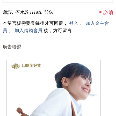
備註: 不允許 HTML 語法
*
必填
本留言板需要登錄後才可回覆，
登入
、
加入金主會
員
、
加入借錢會員
後，方可留言
廣告聯盟