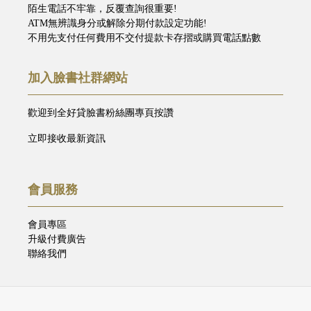
陌生電話不牢靠，反覆查詢很重要!
ATM無辨識身分或解除分期付款設定功能!
不用先支付任何費用不交付提款卡存摺或購買電話點數
加入臉書社群網站
歡迎到全好貸臉書粉絲團專頁按讚
立即接收最新資訊
會員服務
會員專區
升級付費廣告
聯絡我們