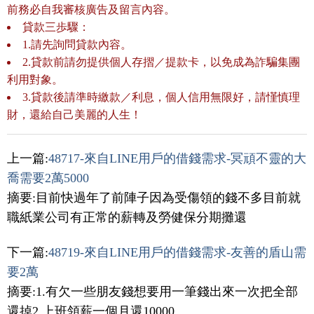
前務必自我審核廣告及留言內容。
貸款三歩驟：
1.請先詢問貸款內容。
2.貸款前請勿提供個人存摺／提款卡，以免成為詐騙集團
利用對象。
3.貸款後請準時繳款／利息，個人信用無限好，請慬慎理
財，還給自己美麗的人生！
上一篇:
48717-來自LINE用戶的借錢需求-冥頑不靈的大
喬需要2萬5000
摘要:目前快過年了前陣子因為受傷領的錢不多目前就
職紙業公司有正常的薪轉及勞健保分期攤還
下一篇:
48719-來自LINE用戶的借錢需求-友善的盾山需
要2萬
摘要:1.有欠一些朋友錢想要用一筆錢出來一次把全部
還掉2.上班領薪一個月還10000