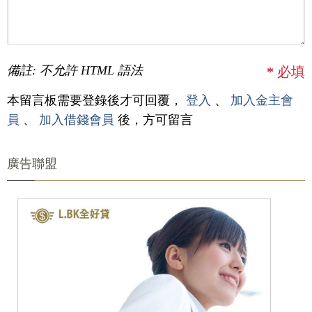
備註: 不允許 HTML 語法
*
必填
本留言板需要登錄後才可回覆，
登入
、
加入金主會
員
、
加入借錢會員
後，方可留言
廣告聯盟