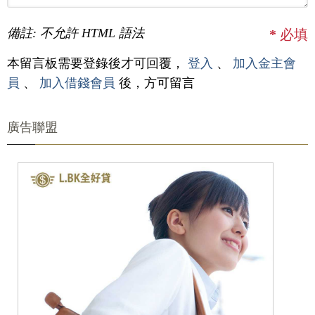
備註: 不允許 HTML 語法
*
必填
本留言板需要登錄後才可回覆，
登入
、
加入金主會
員
、
加入借錢會員
後，方可留言
廣告聯盟