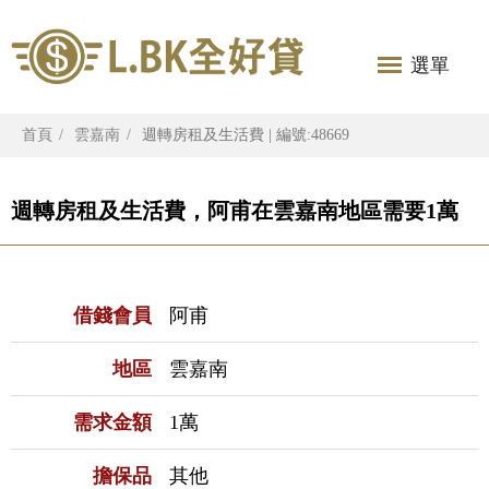
選單
首頁
雲嘉南
週轉房租及生活費 | 編號:48669
週轉房租及生活費，阿甫在雲嘉南地區需要1萬
借錢會員
阿甫
地區
雲嘉南
需求金額
1萬
擔保品
其他