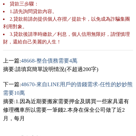
貸款三歩驟：
1.請先詢問貸款內容。
2.貸款前請勿提供個人存摺／提款卡，以免成為詐騙集團
利用對象。
3.貸款後請準時繳款／利息，個人信用無限好，請慬慎理
財，還給自己美麗的人生！
上一篇:
48668-整合債務需要4萬
摘要:請填寫簡單說明情況(不超過200字)
下一篇:
48670-來自LINE用戶的借錢需求-任性的妙妙熊
需要10萬
摘要:1.因為近期要搬家需要押金及購買一些家具還有
修理機車所以需要一筆錢2.本身在保全公司做了近2
月，每月