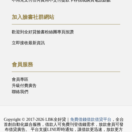
不用先支付任何費用不交付提款卡存摺或購買電話點數
加入臉書社群網站
歡迎到全好貸臉書粉絲團專頁按讚
立即接收最新資訊
會員服務
會員專區
升級付費廣告
聯絡我們
Copyright © 2017-2026 LBK全好貸｜
免費借錢借款借貸平台
，全台
首創自動化媒合服務，借款人可免費刊登借錢需求，放款會員可發
布借貸廣告。 平台支援LINE即時通知，讓借款更迅速，放款更方