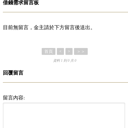
借錢需求留言板
目前無留言，金主請於下方留言後送出。
首頁
＞＞
<
>
資料 1 到 0 共 0
回覆留言
留言內容: