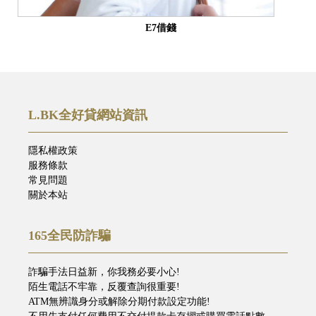
E7借錢
L.BK全好貸網站資訊
隱私權政策
服務條款
常見問題
關於本站
165全民防詐騙
詐騙手法日益新，你我務必要小心!
陌生電話不牢靠，反覆查詢很重要!
ATM無辨識身分或解除分期付款設定功能!