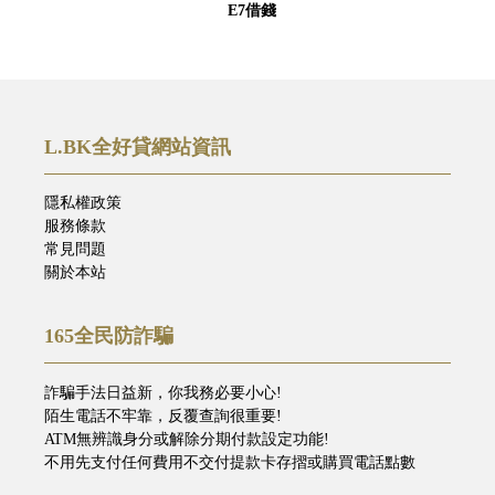
E7借錢
L.BK全好貸網站資訊
隱私權政策
服務條款
常見問題
關於本站
165全民防詐騙
詐騙手法日益新，你我務必要小心!
陌生電話不牢靠，反覆查詢很重要!
ATM無辨識身分或解除分期付款設定功能!
不用先支付任何費用不交付提款卡存摺或購買電話點數