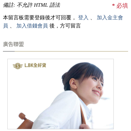
備註: 不允許 HTML 語法
*
必填
本留言板需要登錄後才可回覆，
登入
、
加入金主會
員
、
加入借錢會員
後，方可留言
廣告聯盟