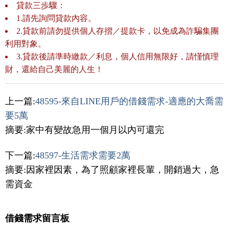
貸款三歩驟：
1.請先詢問貸款內容。
2.貸款前請勿提供個人存摺／提款卡，以免成為詐騙集團
利用對象。
3.貸款後請準時繳款／利息，個人信用無限好，請慬慎理
財，還給自己美麗的人生！
上一篇:
48595-來自LINE用戶的借錢需求-適應的大喬需
要5萬
摘要:家中有變故急用一個月以內可還完
下一篇:
48597-生活需求需要2萬
摘要:因家裡因素，為了照顧家裡長輩，開銷過大，急
需資金
借錢需求留言板