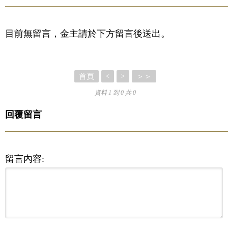
目前無留言，金主請於下方留言後送出。
首頁
＞＞
<
>
資料 1 到 0 共 0
回覆留言
留言內容: