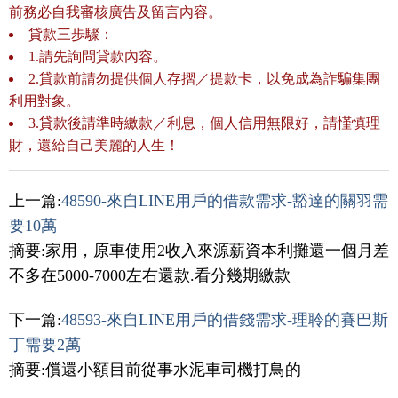
前務必自我審核廣告及留言內容。
貸款三歩驟：
1.請先詢問貸款內容。
2.貸款前請勿提供個人存摺／提款卡，以免成為詐騙集團
利用對象。
3.貸款後請準時繳款／利息，個人信用無限好，請慬慎理
財，還給自己美麗的人生！
上一篇:
48590-來自LINE用戶的借款需求-豁達的關羽需
要10萬
摘要:家用，原車使用2收入來源薪資本利攤還一個月差
不多在5000-7000左右還款.看分幾期繳款
下一篇:
48593-來自LINE用戶的借錢需求-理聆的賽巴斯
丁需要2萬
摘要:償還小額目前從事水泥車司機打鳥的