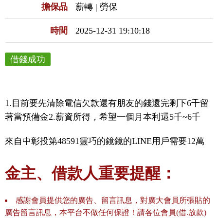
擔保品
薪轉 | 勞保
時間
2025-12-31 19:10:18
借錢成功
1.目前要先清除電信欠款還有朋友的錢還完剩下6千留
著當預備金2.薪資所得，希望一個月本利還5千~6千
來自中彰投第48591靈巧的鏡鏡的LINE用戶需要12萬
金主、借款人重要提醒：
感謝會員提供您的廣告、留言訊息，對廣大會員所張貼的
廣告留言訊息，本平台不做任何保證！請各位會員(借.放款)