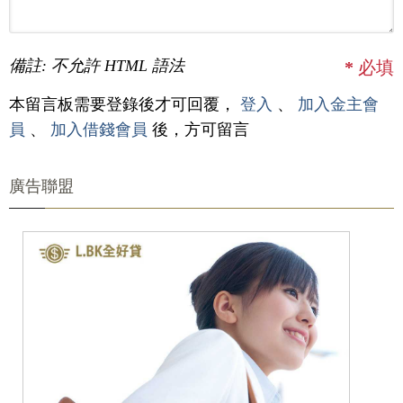
備註: 不允許 HTML 語法
*
必填
本留言板需要登錄後才可回覆，
登入
、
加入金主會
員
、
加入借錢會員
後，方可留言
廣告聯盟