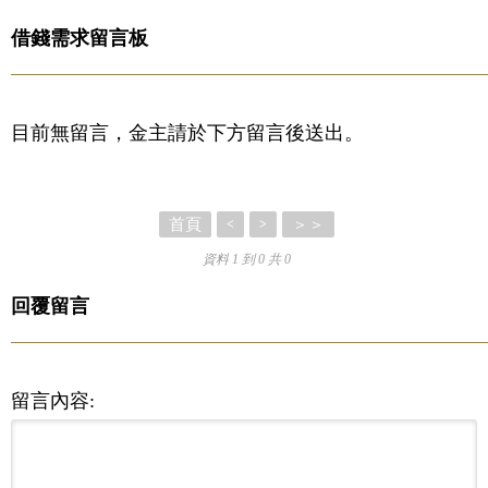
借錢需求留言板
目前無留言，金主請於下方留言後送出。
首頁
＞＞
<
>
資料 1 到 0 共 0
回覆留言
留言內容: