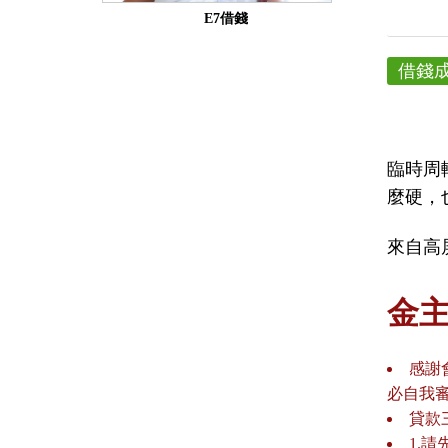
E7借錢
借錢
臨時周
麼硬，
來自高屏
金
感謝
必自我
貸款
1.