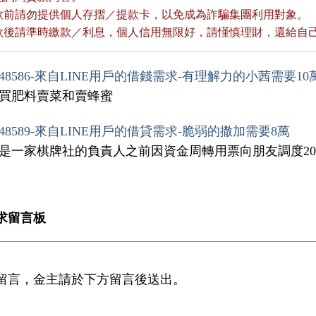
貸款前請勿提供個人存摺／提款卡，以免成為詐騙集團利用對象。
貸款後請準時繳款／利息，個人信用無限好，請慬慎理財，還給自
48586-來自LINE用戶的借錢需求-有理解力的小茜需要10
購買肥料賣菜和賣蜂蜜
48589-來自LINE用戶的借貸需求-脆弱的撒加需要8萬
我是一家棋牌社的負責人之前因資金周轉用票向朋友調度2
求留言板
留言，金主請於下方留言後送出。