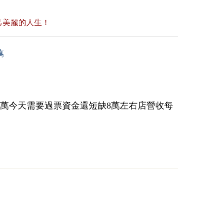
己美麗的人生！
萬
0萬今天需要過票資金還短缺8萬左右店營收每