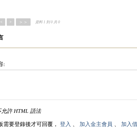
＞＞
<
>
資料 1 到 0 共 0
言
容:
不允許 HTML 語法
板需要登錄後才可回覆，
登入
、
加入金主會員
、
加入