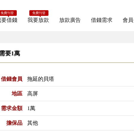
免費刊登
免費刊登
我要借錢
我要放款
放款廣告
借錢需求
會員
戶需要1萬
借錢會員
拖延的貝塔
地區
高屏
需求金額
1萬
擔保品
其他