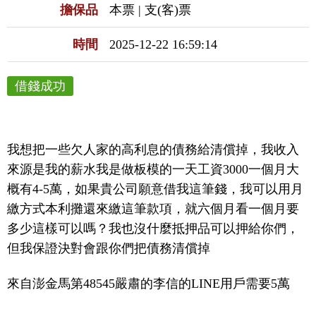
擔保品
本票 | 支(客)票
時間
2025-12-22 16:59:14
借錢成功
我想把一些欠人家的高利息的債務給清償掉，我收入
來源是我的薪水我是做板模的一天工資3000一個月大
概有4-5萬，如果貴公司願意借我這筆錢，我可以用月
繳方式本利攤還來繳這筆款項，就六個月看一個月要
多少這樣可以嗎？我也沒什麼抵押品可以押給你們，
但我保證決對會跟你們把債務清償掉
來自澎金馬第48545嚴肅的李信的LINE用戶需要5萬