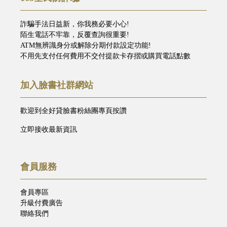
詐騙手法日益新，你我務必要小心!
陌生電話不牢靠，反覆查詢很重要!
ATM無辨識身分或解除分期付款設定功能!
不用先支付任何費用不交付提款卡存摺或購買電話點數
加入臉書社群網站
歡迎到全好貸臉書粉絲團專頁按讚
立即接收最新資訊
會員服務
會員專區
升級付費廣告
聯絡我們