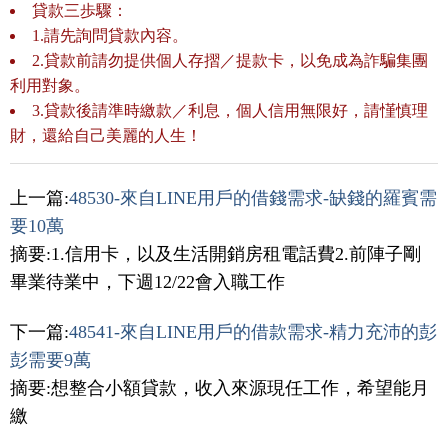
貸款三歩驟：
1.請先詢問貸款內容。
2.貸款前請勿提供個人存摺／提款卡，以免成為詐騙集團
利用對象。
3.貸款後請準時繳款／利息，個人信用無限好，請慬慎理
財，還給自己美麗的人生！
上一篇:
48530-來自LINE用戶的借錢需求-缺錢的羅賓需
要10萬
摘要:1.信用卡，以及生活開銷房租電話費2.前陣子剛
畢業待業中，下週12/22會入職工作
下一篇:
48541-來自LINE用戶的借款需求-精力充沛的彭
彭需要9萬
摘要:想整合小額貸款，收入來源現任工作，希望能月
繳