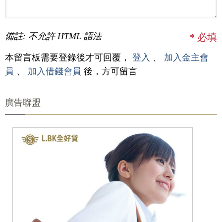
備註: 不允許 HTML 語法
*
必填
本留言板需要登錄後才可回覆，
登入
、
加入金主會
員
、
加入借錢會員
後，方可留言
廣告聯盟