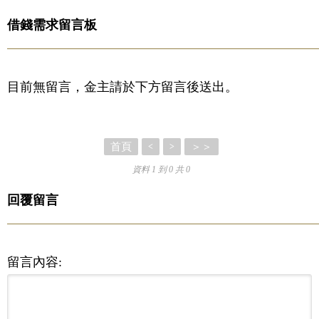
借錢需求留言板
目前無留言，金主請於下方留言後送出。
首頁
＞＞
<
>
資料 1 到 0 共 0
回覆留言
留言內容: