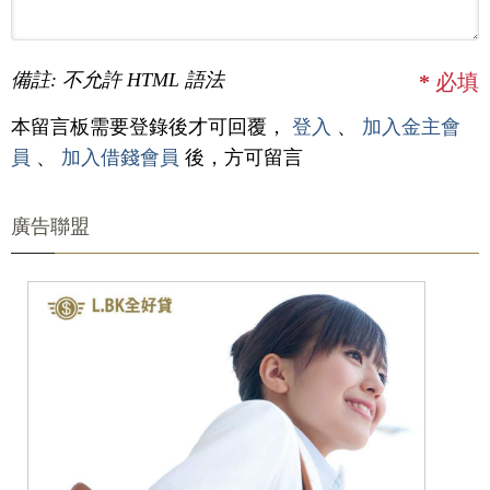
備註: 不允許 HTML 語法
*
必填
本留言板需要登錄後才可回覆，
登入
、
加入金主會
員
、
加入借錢會員
後，方可留言
廣告聯盟