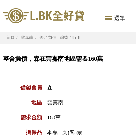
選單
首頁
雲嘉南
整合負債 | 編號:48518
整合負債，森在雲嘉南地區需要160萬
借錢會員
森
地區
雲嘉南
需求金額
160萬
擔保品
本票 | 支(客)票