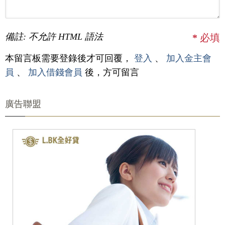
備註: 不允許 HTML 語法
*
必填
本留言板需要登錄後才可回覆，
登入
、
加入金主會
員
、
加入借錢會員
後，方可留言
廣告聯盟