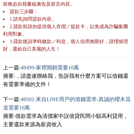
前務必自我審核廣告及留言內容。
貸款三歩驟：
1.請先詢問貸款內容。
2.貸款前請勿提供個人存摺／提款卡，以免成為詐騙集團
利用對象。
3.貸款後請準時繳款／利息，個人信用無限好，請慬慎理
財，還給自己美麗的人生！
上一篇:
48499-家裡開銷需要10萬
摘要:，請盡速聯絡我，告訴我有什麼方案可以借錢還
有需要準備的文件！
下一篇:
48502-來自LINE用戶的借錢需求-真誠的櫻木花
道需要10萬
摘要:借款需求為清償家中誤借貸民間小額高利貸用，
主要還款來源為薪資收入