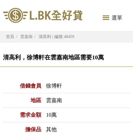
選單
首頁
雲嘉南
清高利 | 編號:48459
清高利，徐博軒在雲嘉南地區需要10萬
借錢會員
徐博軒
地區
雲嘉南
需求金額
10萬
擔保品
其他