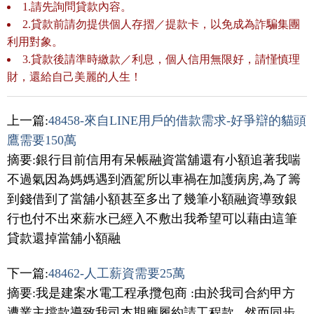
1.請先詢問貸款內容。
2.貸款前請勿提供個人存摺／提款卡，以免成為詐騙集團
利用對象。
3.貸款後請準時繳款／利息，個人信用無限好，請慬慎理
財，還給自己美麗的人生！
上一篇:
48458-來自LINE用戶的借款需求-好爭辯的貓頭
鷹需要150萬
摘要:銀行目前信用有呆帳融資當舖還有小額追著我喘
不過氣因為媽媽遇到酒駕所以車禍在加護病房,為了籌
到錢借到了當舖小額甚至多出了幾筆小額融資導致銀
行也付不出來薪水已經入不敷出我希望可以藉由這筆
貸款還掉當舖小額融
下一篇:
48462-人工薪資需要25萬
摘要:我是建案水電工程承攬包商 :由於我司合約甲方
遭業主擋款導致我司本期應履約請工程款...然而同步