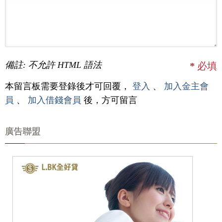
備註: 不允許 HTML 語法
*
必填
本留言板需要登錄後才可回覆，
登入
、
加入金主會
員
、
加入借錢會員
後，方可留言
廣告聯盟