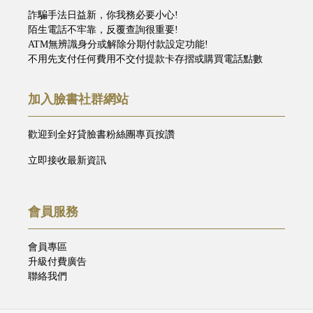
詐騙手法日益新，你我務必要小心!
陌生電話不牢靠，反覆查詢很重要!
ATM無辨識身分或解除分期付款設定功能!
不用先支付任何費用不交付提款卡存摺或購買電話點數
加入臉書社群網站
歡迎到全好貸臉書粉絲團專頁按讚
立即接收最新資訊
會員服務
會員專區
升級付費廣告
聯絡我們