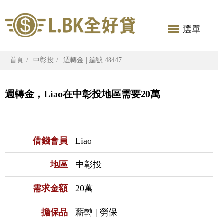
選單
首頁
中彰投
週轉金 | 編號:48447
週轉金，Liao在中彰投地區需要20萬
借錢會員
Liao
地區
中彰投
需求金額
20萬
擔保品
薪轉 | 勞保