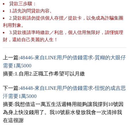
貸款三歩驟：
1.請先詢問貸款內容。
2.貸款前請勿提供個人存摺／提款卡，以免成為詐騙集團
利用對象。
3.貸款後請準時繳款／利息，個人信用無限好，請慬慎理
財，還給自己美麗的人生！
上一篇:
48446-來自LINE用戶的借錢需求-質糊的大眼仔
需要1萬5000
摘要:1.自用2.正職工作希望可以月繳
下一篇:
48448-來自LINE用戶的借錢需求-忸怩的成吉思
汗需要1萬5000
摘要:我想借這一萬五生活週轉用能夠讓我撐到10號因
為身上快沒錢用了。我10號薪水發放我會一次清掉我
在這很謝