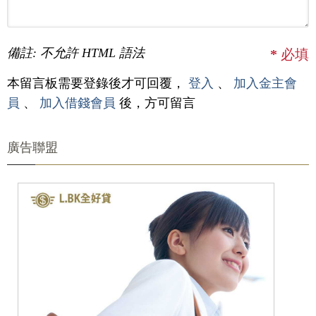
備註: 不允許 HTML 語法
*
必填
本留言板需要登錄後才可回覆，
登入
、
加入金主會
員
、
加入借錢會員
後，方可留言
廣告聯盟