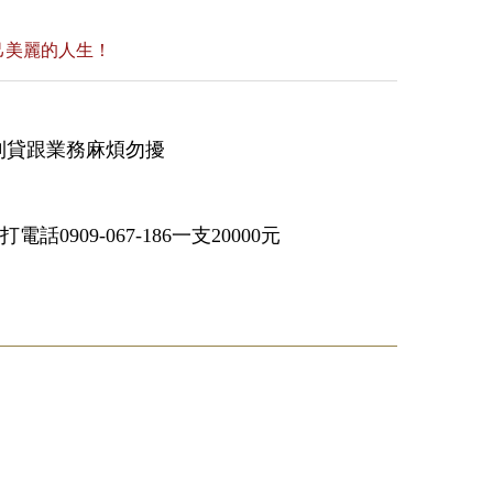
己美麗的人生！
高利貸跟業務麻煩勿擾
09-067-186一支20000元