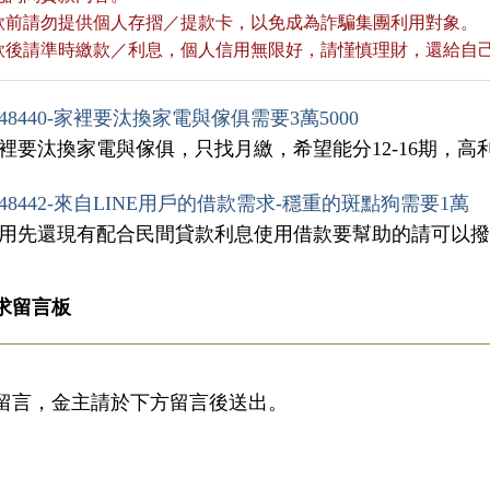
貸款前請勿提供個人存摺／提款卡，以免成為詐騙集團利用對象。
貸款後請準時繳款／利息，個人信用無限好，請慬慎理財，還給自
48440-家裡要汰換家電與傢俱需要3萬5000
家裡要汰換家電與傢俱，只找月繳，希望能分12-16期，
48442-來自LINE用戶的借款需求-穩重的斑點狗需要1萬
用先還現有配合民間貸款利息使用借款要幫助的請可以撥打電話09
求留言板
留言，金主請於下方留言後送出。