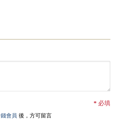
*
必填
借錢會員
後，方可留言