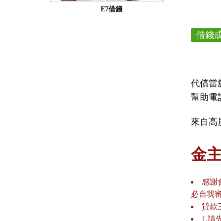
E7借錢
借錢
代償當
幫助電話0
來自高屏
金
感謝
必自我
貸款
1.