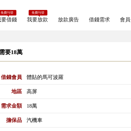
免費刊登
免費刊登
我要借錢
我要放款
放款廣告
借錢需求
會員
需要18萬
借錢會員
體貼的馬可波羅
地區
高屏
需求金額
18萬
擔保品
汽機車