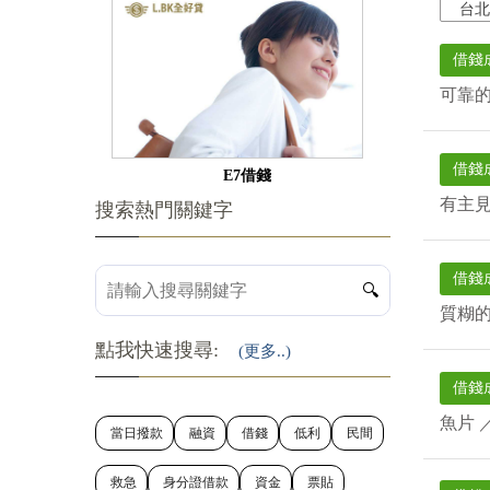
台北
借錢
可靠
借錢
E7借錢
有主
搜索熱門關鍵字
借錢
🔍
質糊
點我快速搜尋:
(更多..)
借錢
魚片
當日撥款
融資
借錢
低利
民間
救急
身分證借款
資金
票貼