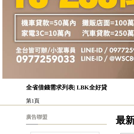
全省借錢需求列表| LBK全好貸
第1頁
廣告聯盟
最新