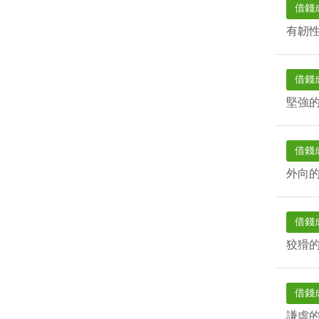
借錢
有韌
借錢
堅強
借錢
外向
借錢
狡猾
借錢
謙虛