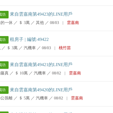
來自雲嘉南第49423的LINE用戶
成功
律的一休
／
＄ 3萬
／
其他
／
08/03
|
雲嘉南
租房子 | 編號:49422
成功
弘
／
＄ 3萬
／
汽機車
／
08/03
|
桃竹苗
來自雲嘉南第49421的LINE用戶
成功
的藤真
／
＄ 10萬
／
汽機車
／
08/02
|
雲嘉南
來自雲嘉南第49420的LINE用戶
成功
的公孫離
／
＄ 5萬
／
汽機車
／
08/02
|
雲嘉南