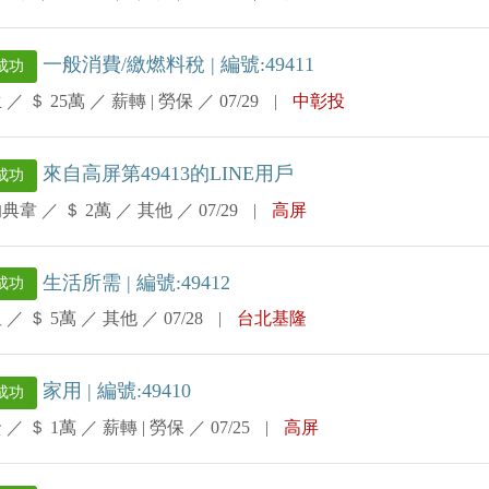
一般消費/繳燃料稅 | 編號:49411
成功
生
／
＄ 25萬
／
薪轉 | 勞保
／
07/29
|
中彰投
來自高屏第49413的LINE用戶
成功
的典韋
／
＄ 2萬
／
其他
／
07/29
|
高屏
生活所需 | 編號:49412
成功
姐
／
＄ 5萬
／
其他
／
07/28
|
台北基隆
家用 | 編號:49410
成功
賢
／
＄ 1萬
／
薪轉 | 勞保
／
07/25
|
高屏