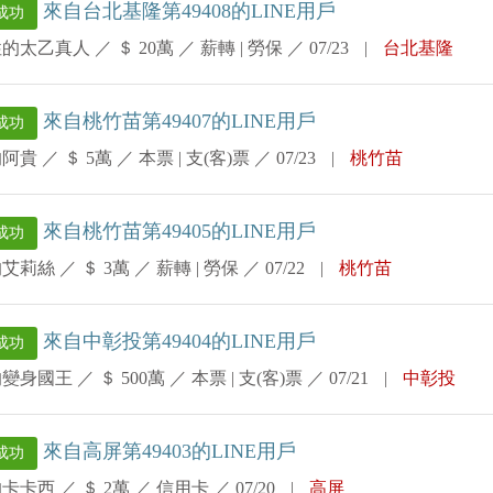
來自台北基隆第49408的LINE用戶
成功
性的太乙真人
／
＄ 20萬
／
薪轉 | 勞保
／
07/23
|
台北基隆
來自桃竹苗第49407的LINE用戶
成功
的阿貴
／
＄ 5萬
／
本票 | 支(客)票
／
07/23
|
桃竹苗
來自桃竹苗第49405的LINE用戶
成功
的艾莉絲
／
＄ 3萬
／
薪轉 | 勞保
／
07/22
|
桃竹苗
來自中彰投第49404的LINE用戶
成功
的變身國王
／
＄ 500萬
／
本票 | 支(客)票
／
07/21
|
中彰投
來自高屏第49403的LINE用戶
成功
的卡卡西
／
＄ 2萬
／
信用卡
／
07/20
|
高屏