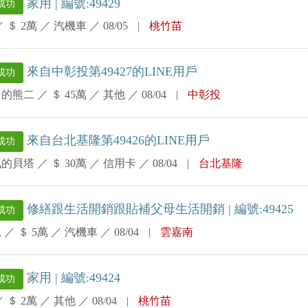
家用 | 編號:49429
成功
／
＄ 2萬
／
汽機車
／
08/05
|
桃竹苗
來自中彰投第49427的LINE用戶
成功
力的熊二
／
＄ 45萬
／
其他
／
08/04
|
中彰投
來自台北基隆第49426的LINE用戶
成功
氣的貝塔
／
＄ 30萬
／
信用卡
／
08/04
|
台北基隆
修繕跟生活開銷跟貼補父母生活開銷 | 編號:49425
成功
兒
／
＄ 5萬
／
汽機車
／
08/04
|
雲嘉南
家用 | 編號:49424
成功
／
＄ 2萬
／
其他
／
08/04
|
桃竹苗