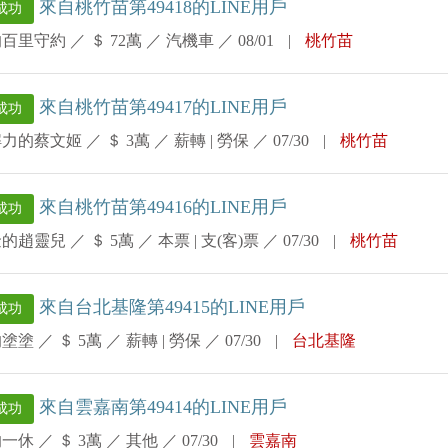
來自桃竹苗第49418的LINE用戶
成功
的百里守約
／
＄ 72萬
／
汽機車
／
08/01
|
桃竹苗
來自桃竹苗第49417的LINE用戶
成功
解力的蔡文姬
／
＄ 3萬
／
薪轉 | 勞保
／
07/30
|
桃竹苗
來自桃竹苗第49416的LINE用戶
成功
金的趙靈兒
／
＄ 5萬
／
本票 | 支(客)票
／
07/30
|
桃竹苗
來自台北基隆第49415的LINE用戶
成功
的塗塗
／
＄ 5萬
／
薪轉 | 勞保
／
07/30
|
台北基隆
來自雲嘉南第49414的LINE用戶
成功
的一休
／
＄ 3萬
／
其他
／
07/30
|
雲嘉南