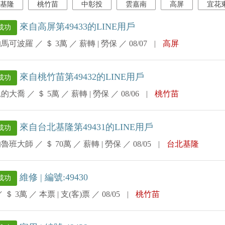
基隆
桃竹苗
中彰投
雲嘉南
高屏
宜花
來自高屏第49433的LINE用戶
成功
的馬可波羅
／
＄ 3萬
／
薪轉 | 勞保
／
08/07
|
高屏
來自桃竹苗第49432的LINE用戶
成功
見的大喬
／
＄ 5萬
／
薪轉 | 勞保
／
08/06
|
桃竹苗
來自台北基隆第49431的LINE用戶
成功
的魯班大師
／
＄ 70萬
／
薪轉 | 勞保
／
08/05
|
台北基隆
維修 | 編號:49430
成功
／
＄ 3萬
／
本票 | 支(客)票
／
08/05
|
桃竹苗