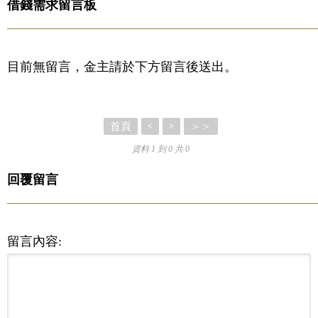
借錢需求留言板
目前無留言，金主請於下方留言後送出。
首頁
＞＞
<
>
資料 1 到 0 共 0
回覆留言
留言內容: