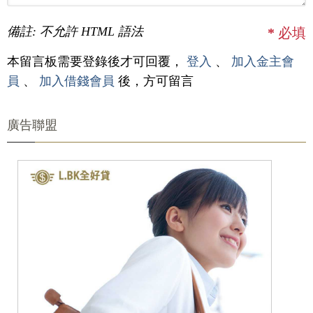
備註: 不允許 HTML 語法
*
必填
本留言板需要登錄後才可回覆，
登入
、
加入金主會
員
、
加入借錢會員
後，方可留言
廣告聯盟