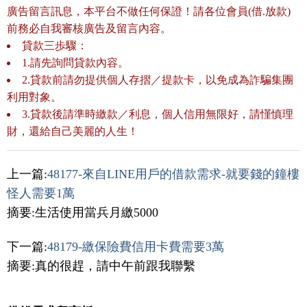
廣告留言訊息，本平台不做任何保證！請各位會員(借.放款)
前務必自我審核廣告及留言內容。
貸款三歩驟：
1.請先詢問貸款內容。
2.貸款前請勿提供個人存摺／提款卡，以免成為詐騙集團
利用對象。
3.貸款後請準時繳款／利息，個人信用無限好，請慬慎理
財，還給自己美麗的人生！
上一篇:
48177-來自LINE用戶的借款需求-就要錢的鐘樓
怪人需要1萬
摘要:生活使用當兵月繳5000
下一篇:
48179-繳保險費信用卡費需要3萬
摘要:真的很趕，請中午前跟我聯繫