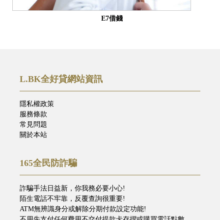
E7借錢
L.BK全好貸網站資訊
隱私權政策
服務條款
常見問題
關於本站
165全民防詐騙
詐騙手法日益新，你我務必要小心!
陌生電話不牢靠，反覆查詢很重要!
ATM無辨識身分或解除分期付款設定功能!
不用先支付任何費用不交付提款卡存摺或購買電話點數