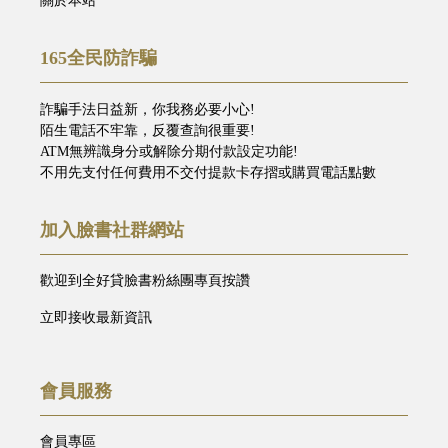
關於本站
165全民防詐騙
詐騙手法日益新，你我務必要小心!
陌生電話不牢靠，反覆查詢很重要!
ATM無辨識身分或解除分期付款設定功能!
不用先支付任何費用不交付提款卡存摺或購買電話點數
加入臉書社群網站
歡迎到全好貸臉書粉絲團專頁按讚
立即接收最新資訊
會員服務
會員專區