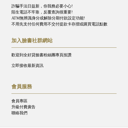
詐騙手法日益新，你我務必要小心!
陌生電話不牢靠，反覆查詢很重要!
ATM無辨識身分或解除分期付款設定功能!
不用先支付任何費用不交付提款卡存摺或購買電話點數
加入臉書社群網站
歡迎到全好貸臉書粉絲團專頁按讚
立即接收最新資訊
會員服務
會員專區
升級付費廣告
聯絡我們