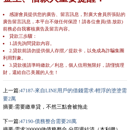
感謝會員提供您的廣告、留言訊息，對廣大會員所張貼的
廣告留言訊息，本平台不做任何保證！請各位會員(借.放款)
前務必自我審核廣告及留言內容。
貸款三歩驟：
1.請先詢問貸款內容。
2.貸款前請勿提供個人存摺／提款卡，以免成為詐騙集團
利用對象。
3.貸款後請準時繳款／利息，個人信用無限好，請慬慎理
財，還給自己美麗的人生！
上一篇:
47187-來自LINE用戶的借錢需求-輕浮的塗塗需
要2萬
摘要:需要繳車貸，不然三點會被拖走
下一篇:
47190-債務整合需要20萬
摘要:需求200000做債務整合 分四週結清（本利攤）