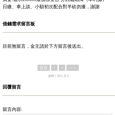
日繳、車上談、小額初次配合對半砍勿擾，謝謝
借錢需求留言板
目前無留言，金主請於下方留言後送出。
首頁
＞＞
<
>
資料 1 到 0 共 0
回覆留言
留言內容: