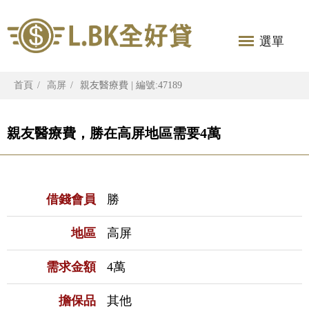
選單
首頁
高屏
親友醫療費 | 編號:47189
親友醫療費，勝在高屏地區需要4萬
借錢會員
勝
地區
高屏
需求金額
4萬
擔保品
其他