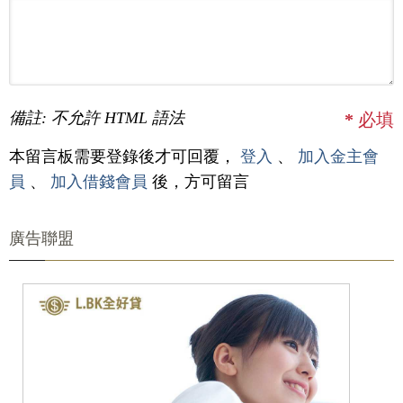
備註: 不允許 HTML 語法
*
必填
本留言板需要登錄後才可回覆，
登入
、
加入金主會
員
、
加入借錢會員
後，方可留言
廣告聯盟