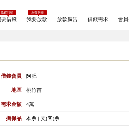
免費刊登
免費刊登
我要借錢
我要放款
放款廣告
借錢需求
會員
借錢會員
阿肥
地區
桃竹苗
需求金額
4萬
擔保品
本票 | 支(客)票