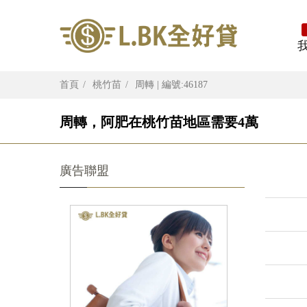
首頁
桃竹苗
周轉 | 編號:46187
周轉，阿肥在桃竹苗地區需要4萬
廣告聯盟