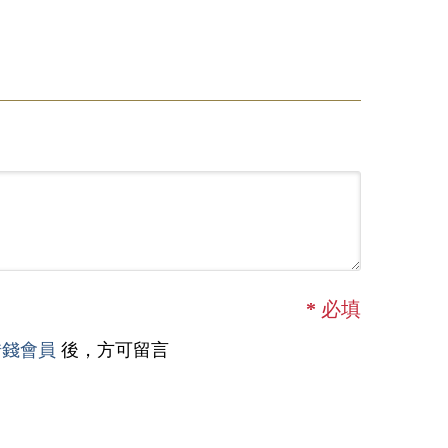
*
必填
借錢會員
後，方可留言