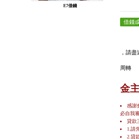
E7借錢
借錢
，請盡
周轉
金
感謝
必自我
貸款
1.
2.