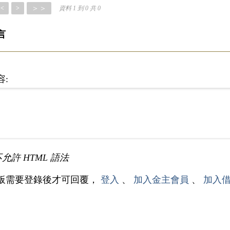
＞＞
<
>
資料 1 到 0 共 0
言
容:
不允許 HTML 語法
板需要登錄後才可回覆，
登入
、
加入金主會員
、
加入