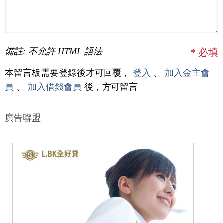
備註: 不允許 HTML 語法
*
必填
本留言板需要登錄後才可回覆，
登入
、
加入金主會
員
、
加入借錢會員
後，方可留言
廣告聯盟