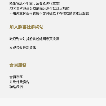
陌生電話不牢靠，反覆查詢很重要!
ATM無辨識身分或解除分期付款設定功能!
不用先支付任何費用不交付提款卡存摺或購買電話點數
加入臉書社群網站
歡迎到全好貸臉書粉絲團專頁按讚
立即接收最新資訊
會員服務
會員專區
升級付費廣告
聯絡我們