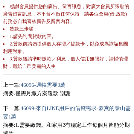
感謝會員提供您的廣告、留言訊息，對廣大會員所張貼的
廣告留言訊息，本平台不做任何保證！請各位會員(借.放款)
前務必自我審核廣告及留言內容。
貸款三歩驟：
1.請先詢問貸款內容。
2.貸款前請勿提供個人存摺／提款卡，以免成為詐騙集團
利用對象。
3.貸款後請準時繳款／利息，個人信用無限好，請慬慎理
財，還給自己美麗的人生！
上一篇:
46096-週轉需要3萬
摘要:僅需月繳方案還款 謝謝
下一篇:
46099-來自LINE用戶的借錢需求-豪爽的泰山需
要1萬
摘要:1.需要繳錢。和家用2有穩定工作每個月皆能分期
還款