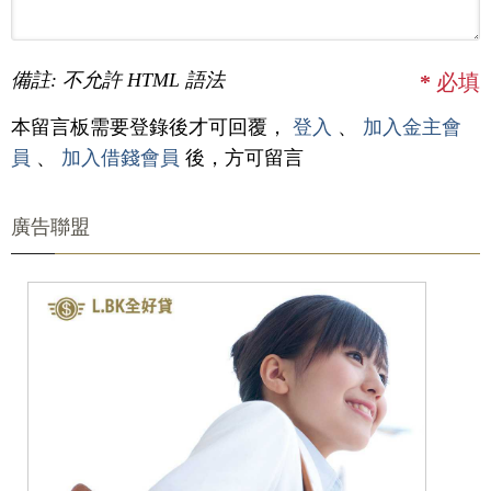
備註: 不允許 HTML 語法
*
必填
本留言板需要登錄後才可回覆，
登入
、
加入金主會
員
、
加入借錢會員
後，方可留言
廣告聯盟