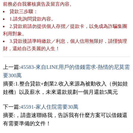
前務必自我審核廣告及留言內容。
貸款三歩驟：
1.請先詢問貸款內容。
2.貸款前請勿提供個人存摺／提款卡，以免成為詐騙集團
利用對象。
3.貸款後請準時繳款／利息，個人信用無限好，請慬慎理
財，還給自己美麗的人生！
上一篇:
45583-來自LINE用戶的借錢需求-熱情的尼莫需
要300萬
摘要:1.整合貸款+創業2.收入來源為被動收入（例如娃
娃機）以及薪水，未來還款規劃一個月還款5萬元
下一篇:
45591-家人住院需要30萬
摘要:，請盡速聯絡我，告訴我有什麼方案可以借錢還
有需要準備的文件！